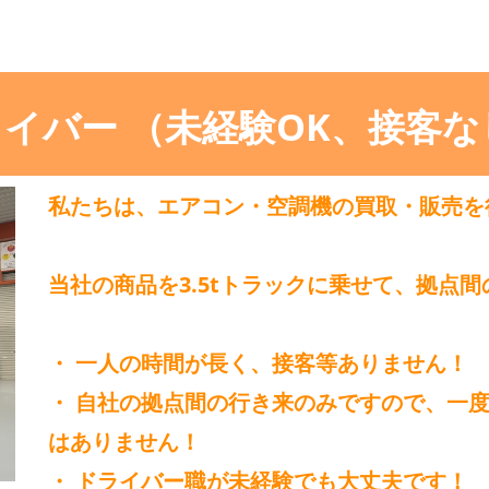
ドライバー （未経験OK、接客
私たちは、エアコン・空調機の買取・販売を
当社の商品を3.5tトラックに乗せて、拠点
・ 一人の時間が長く、接客等ありません！
・ 自社の拠点間の行き来のみですので、一
はありません！
・ ドライバー職が未経験でも大丈夫です！