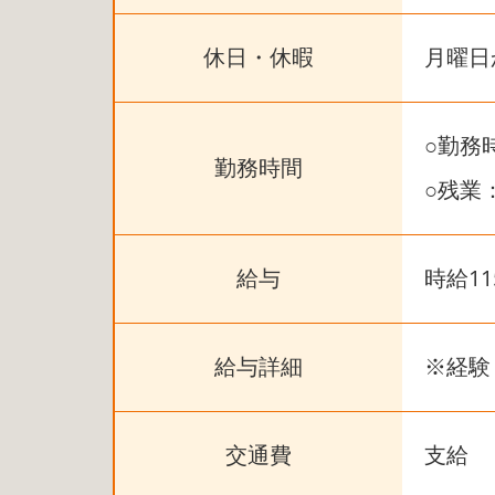
休日・休暇
月曜日
○勤務
勤務時間
○残業
給与
時給11
給与詳細
※経験
交通費
支給