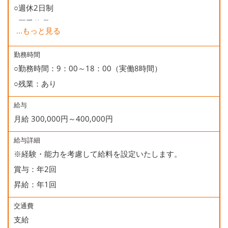
○週休2日制
○夏季休暇
...
もっと見る
○年末年始休暇
○慶弔休暇
勤務時間
○勤務時間：9：00～18：00（実働8時間）
○有給休暇
○残業：あり
○誕生日休暇
給与
月給 300,000円～400,000円
給与詳細
※経験・能力を考慮して給料を設定いたします。
賞与：年2回
昇給：年1回
交通費
支給