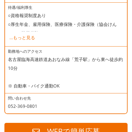
待遇/福利厚生
○資格報奨制度あり
○厚生年金、雇用保険、医療保険・介護保険（協会けん
ぽ）、労災保険
...
もっと見る
○健康診断
○資格取得支援（受験学校併設)
勤務地へのアクセス
名古屋臨海高速鉄道あおなみ線「荒子駅」から東へ徒歩約
○誕生日会
10分
※ 自動車・バイク通勤OK
問い合わせ先
052-369-0801
WEBで簡単応募