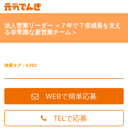
法人営業リーダー ＜７年で７倍成長を支え
る非常識な新営業チーム＞
検索タグ：S-F02
WEBで簡単応募
TELで応募