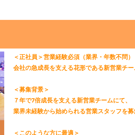
＜正社員＞営業経験必須（業界・年数不問）
会社の急成長を支える花形である新営業チー
＜募集背景＞
７年で7倍成長を支える新営業チームにて、
業界未経験から始められる営業スタッフを募
＜このような方に最適＞