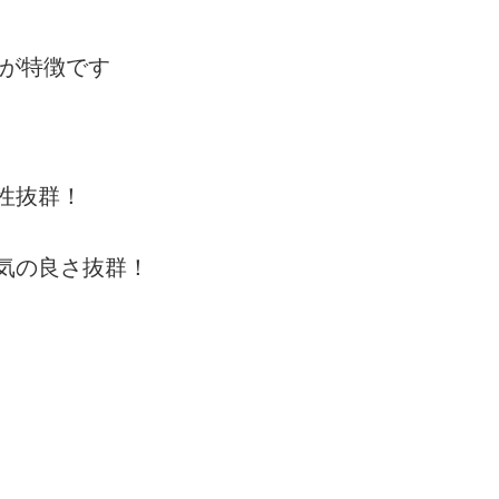
。
が特徴です
性抜群！
気の良さ抜群！