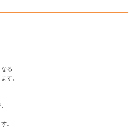
となる
します。
で、
ます。