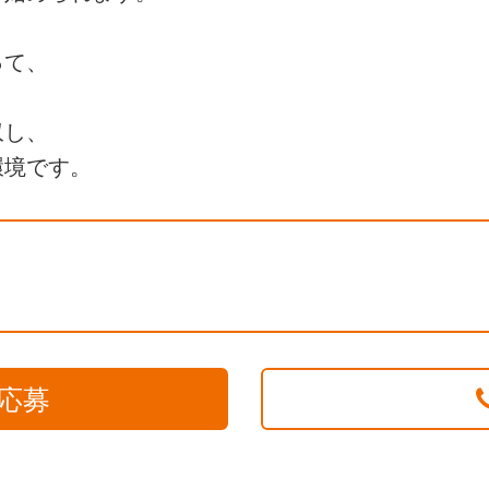
って、
収し、
環境です。
応募