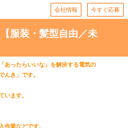
会社情報
今すぐ応募
 【服装・髪型自由／未
「あったらいいな」を解決する電気の
でんき」です。
ています。
入作業などです。