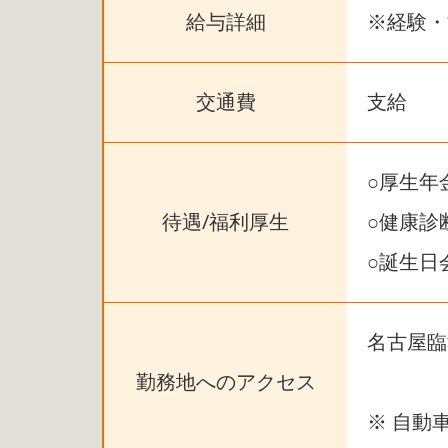
給与詳細
※経験・
交通費
支給
○厚生年
待遇/福利厚生
○健康診
○誕生日
名古屋臨
勤務地へのアクセス
※ 自動