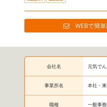
WEBで簡単
会社名
元気でん
事業所名
本社・東
職種
一般事務