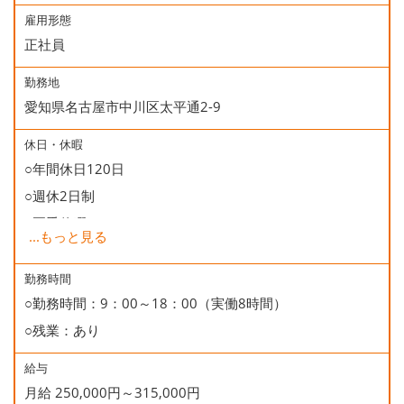
雇用形態
正社員
勤務地
愛知県名古屋市中川区太平通2-9
休日・休暇
○年間休日120日
○週休2日制
○夏季休暇
...
もっと見る
○年末年始休暇
○慶弔休暇
勤務時間
○勤務時間：9：00～18：00（実働8時間）
○有給休暇
○残業：あり
○誕生日休暇
給与
月給 250,000円～315,000円