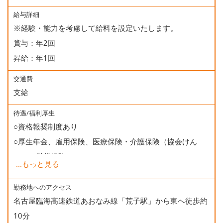
給与詳細
※経験・能力を考慮して給料を設定いたします。
賞与：年2回
昇給：年1回
交通費
支給
待遇/福利厚生
○資格報奨制度あり
○厚生年金、雇用保険、医療保険・介護保険（協会けん
ぽ）、労災保険
...
もっと見る
○健康診断
○誕生日会
勤務地へのアクセス
名古屋臨海高速鉄道あおなみ線「荒子駅」から東へ徒歩約
10分