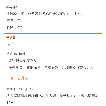
給与詳細
※経験・能力を考慮して給料を設定いたします。
賞与：年2回
昇給：年1回
交通費
支給
待遇/福利厚生
○資格報奨制度あり
○厚生年金、雇用保険、医療保険・介護保険（協会けん
ぽ）、労災保険
...
もっと見る
○健康診断
○誕生日会
勤務地へのアクセス
名古屋臨海高速鉄道あおなみ線「荒子駅」から東へ徒歩約
10分