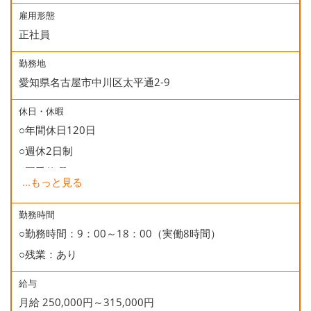
雇用形態
正社員
勤務地
愛知県名古屋市中川区太平通2-9
休日・休暇
○年間休日120日
○週休2日制
○夏季休暇
...
もっと見る
○年末年始休暇
○慶弔休暇
勤務時間
○勤務時間：9：00～18：00（実働8時間）
○有給休暇
○残業：あり
○誕生日休暇
給与
月給 250,000円～315,000円