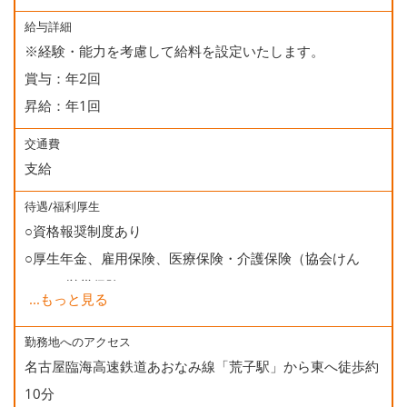
給与詳細
※経験・能力を考慮して給料を設定いたします。
賞与：年2回
昇給：年1回
交通費
支給
待遇/福利厚生
○資格報奨制度あり
○厚生年金、雇用保険、医療保険・介護保険（協会けん
ぽ）、労災保険
...
もっと見る
○健康診断
○誕生日会
勤務地へのアクセス
名古屋臨海高速鉄道あおなみ線「荒子駅」から東へ徒歩約
10分