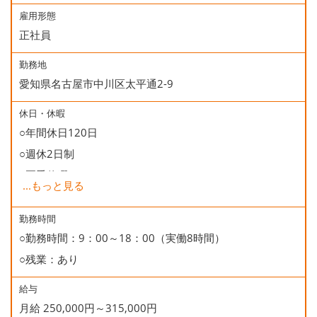
雇用形態
正社員
勤務地
愛知県名古屋市中川区太平通2-9
休日・休暇
○年間休日120日
○週休2日制
○夏季休暇
...
もっと見る
○年末年始休暇
○慶弔休暇
勤務時間
○勤務時間：9：00～18：00（実働8時間）
○有給休暇
○残業：あり
○誕生日休暇
給与
月給 250,000円～315,000円