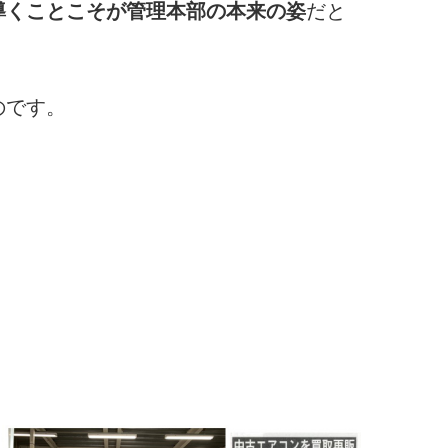
導くことこそが管理本部の本来の姿
だと
のです。
。