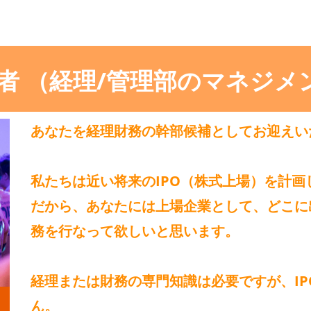
者 （経理/管理部のマネジメ
あなたを
経理財務の幹部候補
としてお迎えい
私たちは近い将来の
IPO（株式上場）
を計画
だから、あなたには上場企業として、どこに
務を行なって欲しいと思います。
経理または財務の専門知識は必要ですが、
I
ん
。