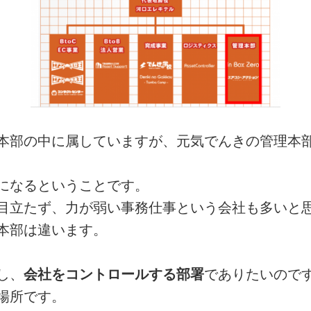
本部の中に属していますが、元気でんきの管理本
になるということです。
目立たず、力が弱い事務仕事という会社も多いと
本部は違います。
し、
会社をコントロールする部署
でありたいので
場所です。