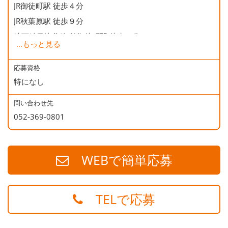
JR御徒町駅 徒歩４分
JR秋葉原駅 徒歩９分
地下鉄日比谷線 仲御徒町駅 徒歩２分
...
もっと見る
地下鉄銀座線 末広町駅 徒歩５分
地下鉄大江戸線 上野御徒町駅 徒歩５分
応募資格
特になし
問い合わせ先
052-369-0801
WEBで簡単応募
TELで応募