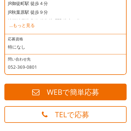
JR御徒町駅 徒歩４分
JR秋葉原駅 徒歩９分
地下鉄日比谷線 仲御徒町駅 徒歩２分
...
もっと見る
地下鉄銀座線 末広町駅 徒歩５分
地下鉄大江戸線 上野御徒町駅 徒歩５分
応募資格
特になし
問い合わせ先
052-369-0801
WEBで簡単応募
TELで応募