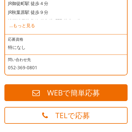
JR御徒町駅 徒歩４分
JR秋葉原駅 徒歩９分
地下鉄日比谷線 仲御徒町駅 徒歩２分
...
もっと見る
地下鉄銀座線 末広町駅 徒歩５分
地下鉄大江戸線 上野御徒町駅 徒歩５分
応募資格
特になし
問い合わせ先
052-369-0801
WEBで簡単応募
TELで応募