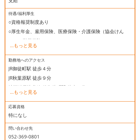
支給
待遇/福利厚生
○資格報奨制度あり
○厚生年金、雇用保険、医療保険・介護保険（協会けん
ぽ）、労災保険
...
もっと見る
○健康診断
○誕生日会
勤務地へのアクセス
JR御徒町駅 徒歩４分
JR秋葉原駅 徒歩９分
地下鉄日比谷線 仲御徒町駅 徒歩２分
...
もっと見る
地下鉄銀座線 末広町駅 徒歩５分
地下鉄大江戸線 上野御徒町駅 徒歩５分
応募資格
特になし
問い合わせ先
052-369-0801