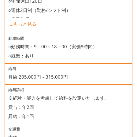
○年間休日120日
○週休2日制（勤務/シフト制）
○慶弔休暇
...
もっと見る
○有給休暇
○誕生日休暇
勤務時間
○勤務時間：9：00～18：00（実働8時間）
○残業：あり
給与
月給 205,000円～315,000円
給与詳細
※経験・能力を考慮して給料を設定いたします。
賞与：年2回
昇給：年1回
交通費