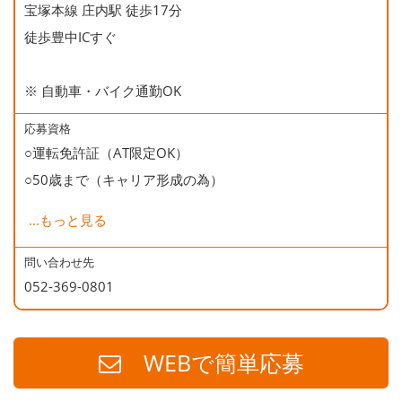
宝塚本線 庄内駅 徒歩17分
○誕生日会
徒歩豊中ICすぐ
※ 自動車・バイク通勤OK
応募資格
○運転免許証（AT限定OK）
○50歳まで（キャリア形成の為）
...
もっと見る
・「でんきの学校」を運営していますので、ゼロから丁寧
に資格の勉強ができます。講義は受講し放題です。
問い合わせ先
052-369-0801
・電気・空調工事の実務経験を積む研修ラボが併設されて
いるので、現場に行く前に、先輩や上司の指導のもとで、
実技の練習ができます。
WEBで簡単応募