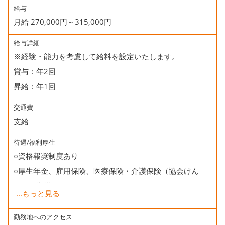
給与
月給 270,000円～315,000円
給与詳細
※経験・能力を考慮して給料を設定いたします。
賞与：年2回
昇給：年1回
交通費
支給
待遇/福利厚生
○資格報奨制度あり
○厚生年金、雇用保険、医療保険・介護保険（協会けん
ぽ）、労災保険
...
もっと見る
○健康診断
○資格取得支援（受験学校併設)
勤務地へのアクセス