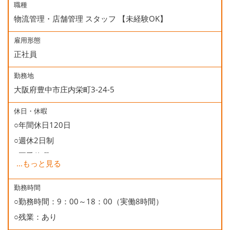
職種
物流管理・店舗管理 スタッフ 【未経験OK】
雇用形態
正社員
勤務地
大阪府豊中市庄内栄町3-24-5
休日・休暇
○年間休日120日
○週休2日制
○夏季休暇
...
もっと見る
○年末年始休暇
○慶弔休暇
勤務時間
○勤務時間：9：00～18：00（実働8時間）
○有給休暇
○残業：あり
○誕生日休暇