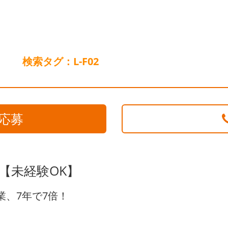
検索タグ：L-F02
応募
【未経験OK】
業、7年で7倍！
。