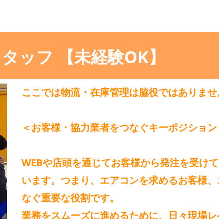
タッフ 【未経験OK】
ここでは物流・在庫管理は脇役ではありませ
＜お客様・協力業者をつなぐキーポジション
WEBや店頭を通じてお客様から発注を受け
います。つまり、エアコンを求めるお客様、
なぐ重要な役割です。
業務をスムーズに進めるために、日々現場レ