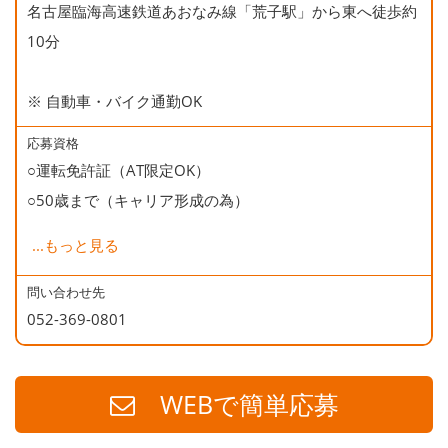
名古屋臨海高速鉄道あおなみ線「荒子駅」から東へ徒歩約
○誕生日会
10分
※ 自動車・バイク通勤OK
応募資格
○運転免許証（AT限定OK）
○50歳まで（キャリア形成の為）
...
もっと見る
・「でんきの学校」を運営していますので、ゼロから丁寧
に資格の勉強ができます。講義は受講し放題です。
問い合わせ先
052-369-0801
・電気・空調工事の実務経験を積む研修ラボが併設されて
いるので、現場に行く前に、先輩や上司の指導のもとで、
実技の練習ができます。
WEBで簡単応募