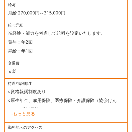
給与
月給 270,000円～315,000円
給与詳細
※経験・能力を考慮して給料を設定いたします。
賞与：年2回
昇給：年1回
交通費
支給
待遇/福利厚生
○資格報奨制度あり
○厚生年金、雇用保険、医療保険・介護保険（協会けん
ぽ）、労災保険
...
もっと見る
○健康診断
○資格取得支援（受験学校併設)
勤務地へのアクセス