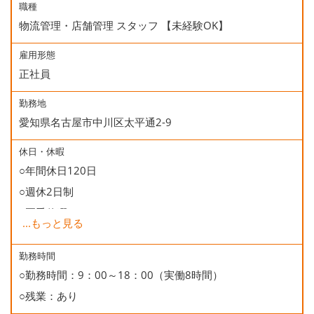
職種
物流管理・店舗管理 スタッフ 【未経験OK】
雇用形態
正社員
勤務地
愛知県名古屋市中川区太平通2-9
休日・休暇
○年間休日120日
○週休2日制
○夏季休暇
...
もっと見る
○年末年始休暇
○慶弔休暇
勤務時間
○勤務時間：9：00～18：00（実働8時間）
○有給休暇
○残業：あり
○誕生日休暇