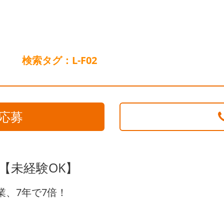
検索タグ：L-F02
応募
【未経験OK】
業、7年で7倍！
。