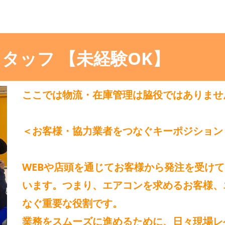
タッフ 【未経験OK】
ここでは物流・在庫管理は脇役ではありませ
＜お客様・協力業者をつなぐキーポジション
WEBや店頭を通じてお客様から発注を受け
います。つまり、エアコンを求めるお客様、
なぐ重要な役割です。
業務をスムーズに進めるために、日々現場レ