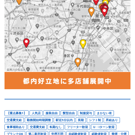
【重点募集1】
人気店
服装自由
髪型自由
制服貸与
まかない有
交通費支給
勤務開始時期調整
駅近5分以内
長期
シフト制
昇給あり
食事補助あり
交通費支給
転勤なし
フリーター歓迎
U・Iターン歓迎
ブランクOK
第二新卒歓迎
学歴不問
未経験者歓迎
経験者歓迎
禁煙・分煙