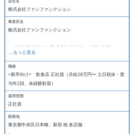
会社名
株式会社ファンファンクション
事業所名
株式会社ファンファンクション
ご当地酒場 北海道八雲町【日本橋別館・浜松町店】
...
もっと見る
カキ酒場 北海道厚岸【日本橋本店】
牡蠣場 北海道厚岸【コレド室町店】
職種
<新卒向け> 飲食店 正社員（月給28万円〜 土日祝休・賞
熟成魚場 福井県美浜町【日本橋本店】
与年2回、未経験歓迎）
土佐鴨 高知県芸西村【日本橋店】
ふもと赤鶏 佐賀県三瀬村【田町本店・丸の内店・西新宿
雇用形態
店】
正社員
佐賀ふもと赤鶏 酒場 高しな【東京駅ガード下店】
勤務地
サカバ ミハマ トーキョー
東京都中央区日本橋、新宿 他 各店舗
-