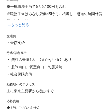
※一律職務手当て6万6,100円を含む
※ 入社半年経過した後は、[月10日休みの月給34万円] の
※職務手当はみなし残業45時間に相当し、超過の時間外労
働き方も選ぶことができます。
働は追加支給
詳細はご面談時にご案内いたします。
...
もっと見る
■昇給（随時）
交通費
・全額支給
■賞与年2回（夏・冬）
■売上インセンティブ
待遇/福利厚生
■役職手当
・ 無料の美味しい 【まかない食】 あり
・ 服装自由、髪型自由、制服貸与
・社会保険完備
勤務地へのアクセス
主に東京主要駅から徒歩すぐ
応募資格
◆ 特にございません