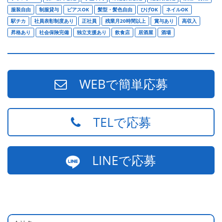
服装自由
制服貸与
ピアスOK
髪型・髪色自由
ひげOK
ネイルOK
駅チカ
社員表彰制度あり
正社員
残業月20時間以上
賞与あり
高収入
昇格あり
社会保険完備
独立支援あり
飲食店
居酒屋
酒場
WEBで簡単応募
TELで応募
LINEで応募