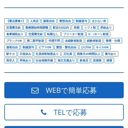
【重点募集1】
人気店
服装自由
髪型自由
制服貸与
まかない有
交通費支給
勤務開始時期調整
駅近5分以内
長期
シフト制
昇給あり
食事補助あり
交通費支給
転勤なし
フリーター歓迎
U・Iターン歓迎
ブランクOK
第二新卒歓迎
学歴不問
未経験者歓迎
経験者歓迎
禁煙・分煙
服装自由
制服貸与
ピアスOK
髪型・髪色自由
ひげOK
ネイルOK
駅チカ
日祝休み
社員表彰制度あり
正社員
残業月20時間以上
賞与あり
高収入
昇格あり
社会保険完備
独立支援あり
飲食店
居酒屋
酒場
WEBで簡単応募
TELで応募