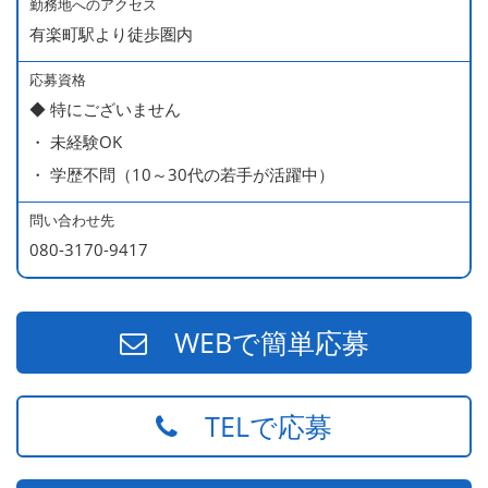
・ 無料の美味しい まかない食 あり
勤務地へのアクセス
有楽町駅より徒歩圏内
応募資格
◆ 特にございません
・ 未経験OK
・ 学歴不問（10～30代の若手が活躍中）
問い合わせ先
080-3170-9417
WEBで簡単応募
TELで応募