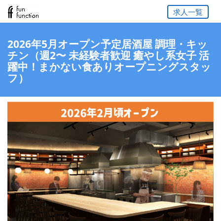
求人一覧
2026年5月オープン予定居酒屋 調理・キッ
チン（週2〜 未経験者歓迎 癒やし系女子 活
躍中！まかない食ありオープニングスタッ
フ）