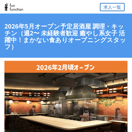
求人一覧
2026年5月オープン予定居酒屋 調理・キッ
チン（週2〜 未経験者歓迎 癒やし系女子 活
躍中！まかない食ありオープニングスタッ
フ）