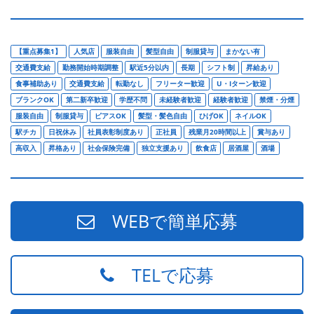
【重点募集1】
人気店
服装自由
髪型自由
制服貸与
まかない有
交通費支給
勤務開始時期調整
駅近5分以内
長期
シフト制
昇給あり
食事補助あり
交通費支給
転勤なし
フリーター歓迎
U・Iターン歓迎
ブランクOK
第二新卒歓迎
学歴不問
未経験者歓迎
経験者歓迎
禁煙・分煙
服装自由
制服貸与
ピアスOK
髪型・髪色自由
ひげOK
ネイルOK
駅チカ
日祝休み
社員表彰制度あり
正社員
残業月20時間以上
賞与あり
高収入
昇格あり
社会保険完備
独立支援あり
飲食店
居酒屋
酒場
WEBで簡単応募
TELで応募