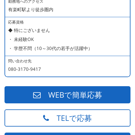
・ 無料の美味しい まかない食 あり
勤務地へのアクセス
有楽町駅より徒歩圏内
応募資格
◆ 特にございません
・ 未経験OK
・ 学歴不問（10～30代の若手が活躍中）
問い合わせ先
080-3170-9417
WEBで簡単応募
TELで応募