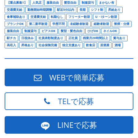
【重点募集1】
人気店
服装自由
髪型自由
制服貸与
まかない有
交通費支給
勤務開始時期調整
駅近5分以内
長期
シフト制
昇給あり
食事補助あり
交通費支給
転勤なし
フリーター歓迎
U・Iターン歓迎
ブランクOK
第二新卒歓迎
学歴不問
未経験者歓迎
経験者歓迎
禁煙・分煙
服装自由
制服貸与
ピアスOK
髪型・髪色自由
ひげOK
ネイルOK
駅チカ
日祝休み
社員表彰制度あり
正社員
残業月20時間以上
賞与あり
高収入
昇格あり
社会保険完備
独立支援あり
飲食店
居酒屋
酒場
WEBで簡単応募
TELで応募
LINEで応募