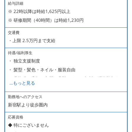
給与詳細
※ 22時以降は時給1,625円以上
※ 研修期間（40時間）は時給1,230円
交通費
・上限 2.5万円まで支給
待遇/福利厚生
・ 独立支援制度
・ 髪型・髪色・ネイル・服装自由
・ 北海道や高知、九州、北陸などへの無料の研修旅行あり
...
もっと見る
ます
・ 無料の美味しい まかない食 あり
勤務地へのアクセス
新宿駅より徒歩圏内
応募資格
◆ 特にございません