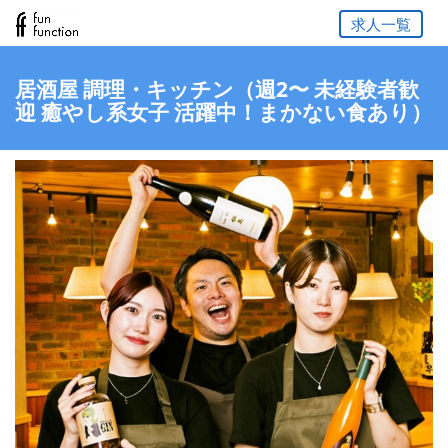
求人一覧
居酒屋 調理・キッチン（週2〜 未経験者歓
迎 癒やし系女子 活躍中！まかない食あり）