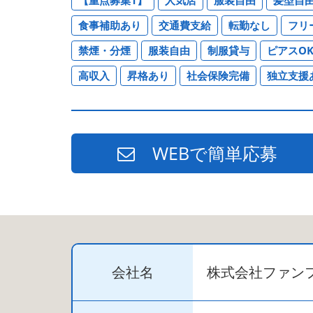
食事補助あり
交通費支給
転勤なし
フリ
禁煙・分煙
服装自由
制服貸与
ピアスO
高収入
昇格あり
社会保険完備
独立支援
WEBで簡単応募
会社名
株式会社ファン