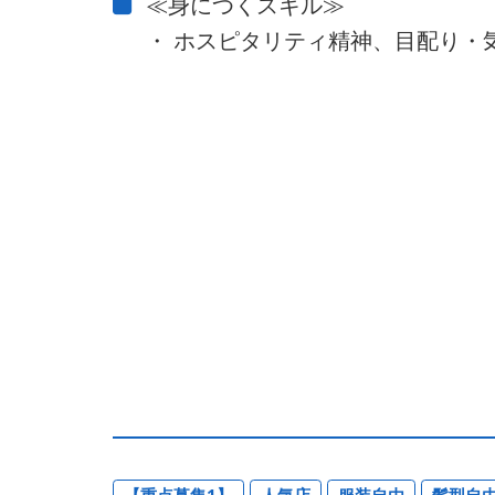
≪身につくスキル≫
・ ホスピタリティ精神、目配り・
【重点募集1】
人気店
服装自由
髪型自