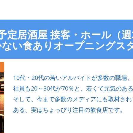
ン予定居酒屋 接客・ホール（週
かない食ありオープニングス
10代・20代の若いアルバイトが多数の職場。
社員も20～30代が70％と、若くて元気のある飲
そして、今まで多数のメディアにも取材され
ある、実はちょっぴり注目の飲食店です。