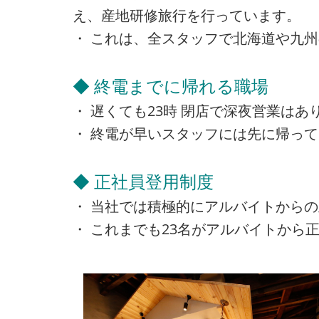
え、産地研修旅行を行っています。
・ これは、全スタッフで北海道や九
◆ 終電までに帰れる職場
・ 遅くても23時 閉店で深夜営業は
・ 終電が早いスタッフには先に帰っ
◆ 正社員登用制度
・ 当社では積極的にアルバイトから
・ これまでも23名がアルバイトから