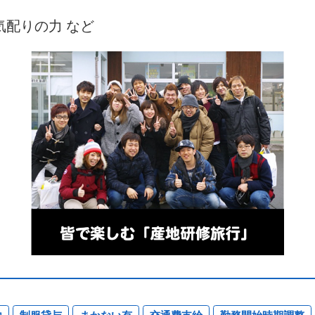
気配りの力 など
由
制服貸与
まかない有
交通費支給
勤務開始時期調整