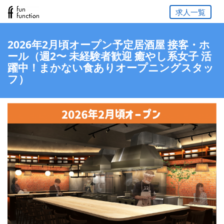
求人一覧
2026年2月頃オープン予定居酒屋 接客・ホ
ール（週2〜 未経験者歓迎 癒やし系女子 活
躍中！まかない食ありオープニングスタッ
フ）