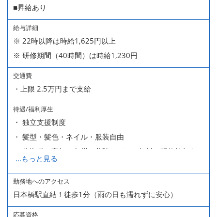
■昇給あり
給与詳細
※ 22時以降は時給1,625円以上
※ 研修期間（40時間）は時給1,230円
交通費
・上限 2.5万円まで支給
待遇/福利厚生
・ 独立支援制度
・ 髪型・髪色・ネイル・服装自由
・ 北海道や高知、九州、北陸などへの無料の研修旅行あり
...
もっと見る
ます
・ 無料の美味しい まかない食 あり
勤務地へのアクセス
日本橋駅直結！徒歩1分（雨の日も濡れずに安心）
応募資格