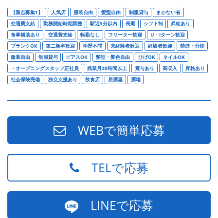
【重点募集1】
人気店
服装自由
髪型自由
制服貸与
まかない有
交通費支給
勤務開始時期調整
駅近5分以内
長期
シフト制
昇給あり
食事補助あり
交通費支給
転勤なし
フリーター歓迎
U・Iターン歓迎
ブランクOK
第二新卒歓迎
学歴不問
未経験者歓迎
経験者歓迎
禁煙・分煙
服装自由
制服貸与
ピアスOK
髪型・髪色自由
ひげOK
ネイルOK
・オープニングスタッフ正社員
残業月20時間以上
賞与あり
高収入
昇格あり
社会保険完備
独立支援あり
飲食店
居酒屋
酒場
WEBで簡単応募
TELで応募
LINEで応募