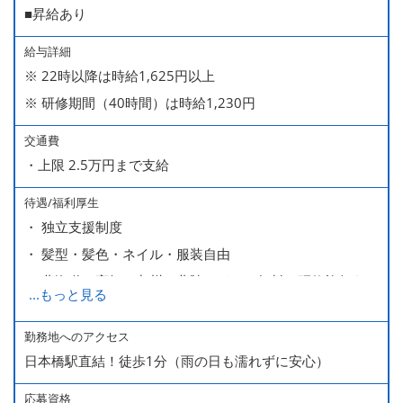
■昇給あり
給与詳細
※ 22時以降は時給1,625円以上
※ 研修期間（40時間）は時給1,230円
交通費
・上限 2.5万円まで支給
待遇/福利厚生
・ 独立支援制度
・ 髪型・髪色・ネイル・服装自由
・ 北海道や高知、九州、北陸などへの無料の研修旅行あり
...
もっと見る
ます
・ 無料の美味しい まかない食 あり
勤務地へのアクセス
日本橋駅直結！徒歩1分（雨の日も濡れずに安心）
応募資格