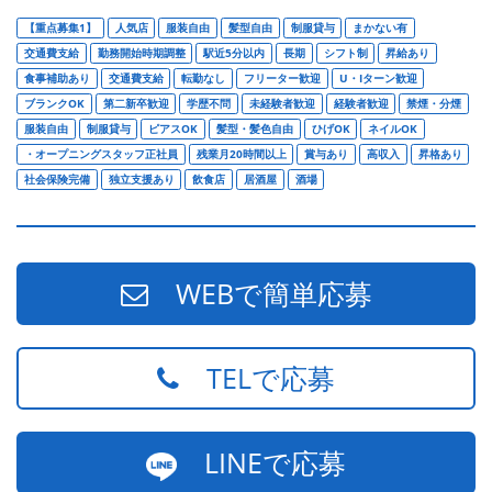
【重点募集1】
人気店
服装自由
髪型自由
制服貸与
まかない有
交通費支給
勤務開始時期調整
駅近5分以内
長期
シフト制
昇給あり
食事補助あり
交通費支給
転勤なし
フリーター歓迎
U・Iターン歓迎
ブランクOK
第二新卒歓迎
学歴不問
未経験者歓迎
経験者歓迎
禁煙・分煙
服装自由
制服貸与
ピアスOK
髪型・髪色自由
ひげOK
ネイルOK
・オープニングスタッフ正社員
残業月20時間以上
賞与あり
高収入
昇格あり
社会保険完備
独立支援あり
飲食店
居酒屋
酒場
WEBで簡単応募
TELで応募
LINEで応募