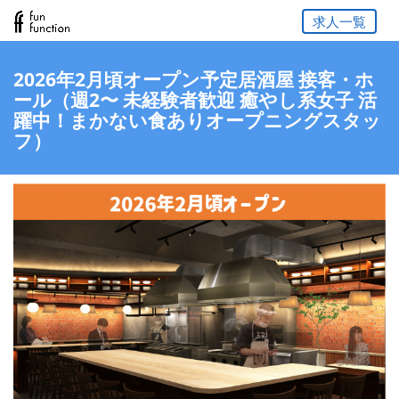
求人一覧
2026年2月頃オープン予定居酒屋 接客・ホ
ール（週2〜 未経験者歓迎 癒やし系女子 活
躍中！まかない食ありオープニングスタッ
フ）