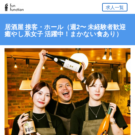
求人一覧
居酒屋 接客・ホール（週2〜 未経験者歓迎
癒やし系女子 活躍中！まかない食あり）