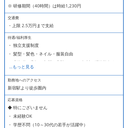
※ 研修期間（40時間）は時給1,230円
交通費
・上限 2.5万円まで支給
待遇/福利厚生
・ 独立支援制度
・ 髪型・髪色・ネイル・服装自由
・ 北海道や高知、九州、北陸などへの無料の研修旅行あり
...
もっと見る
ます
・ 無料の美味しい まかない食 あり
勤務地へのアクセス
新宿駅より徒歩圏内
応募資格
◆ 特にございません
・ 未経験OK
・ 学歴不問（10～30代の若手が活躍中）