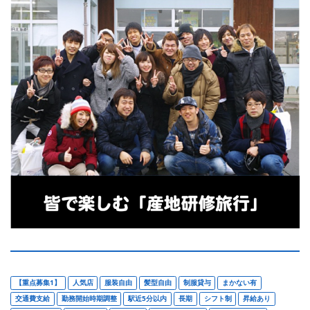
【重点募集1】
人気店
服装自由
髪型自由
制服貸与
まかない有
交通費支給
勤務開始時期調整
駅近5分以内
長期
シフト制
昇給あり