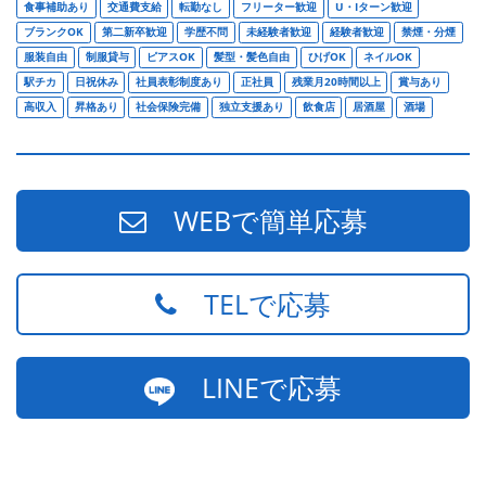
食事補助あり
交通費支給
転勤なし
フリーター歓迎
U・Iターン歓迎
ブランクOK
第二新卒歓迎
学歴不問
未経験者歓迎
経験者歓迎
禁煙・分煙
服装自由
制服貸与
ピアスOK
髪型・髪色自由
ひげOK
ネイルOK
駅チカ
日祝休み
社員表彰制度あり
正社員
残業月20時間以上
賞与あり
高収入
昇格あり
社会保険完備
独立支援あり
飲食店
居酒屋
酒場
WEBで簡単応募
TELで応募
LINEで応募