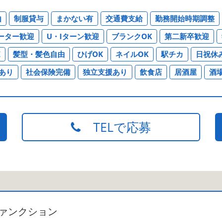
由
制服貸与
まかない有
交通費支給
勤務開始時期調整
ーター歓迎
U・Iターン歓迎
ブランクOK
第二新卒歓迎
K
髪型・髪色自由
ひげOK
ネイルOK
駅チカ
日祝休
あり
社会保険完備
独立支援あり
飲食店
居酒屋
酒
TELで応募
ァンクション