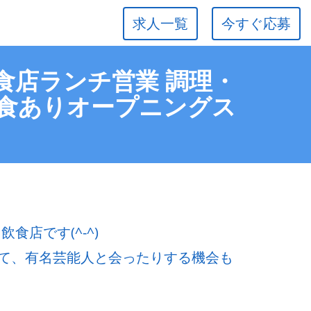
求人一覧
今すぐ応募
飲食店ランチ営業 調理・
い食ありオープニングス
食店です(^-^)
て、有名芸能人と会ったりする機会も