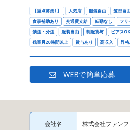
【重点募集1】
人気店
服装自由
髪型自
食事補助あり
交通費支給
転勤なし
フリ
禁煙・分煙
服装自由
制服貸与
ピアスO
残業月20時間以上
賞与あり
高収入
昇格
WEBで簡単応募
会社名
株式会社ファンフ