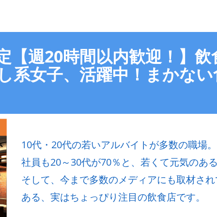
予定【週20時間以内歓迎！】
やし系女子、活躍中！まかな
10代・20代の若いアルバイトが多数の職場。
社員も20～30代が70％と、若くて元気のある飲
そして、今まで多数のメディアにも取材され
ある、実はちょっぴり注目の飲食店です。