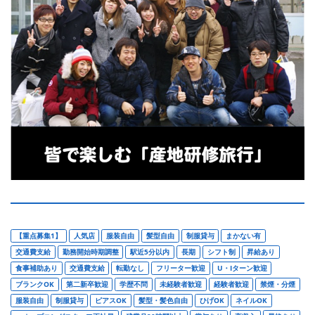
【重点募集1】
人気店
服装自由
髪型自由
制服貸与
まかない有
交通費支給
勤務開始時期調整
駅近5分以内
長期
シフト制
昇給あり
食事補助あり
交通費支給
転勤なし
フリーター歓迎
U・Iターン歓迎
ブランクOK
第二新卒歓迎
学歴不問
未経験者歓迎
経験者歓迎
禁煙・分煙
服装自由
制服貸与
ピアスOK
髪型・髪色自由
ひげOK
ネイルOK