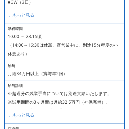
■GW（3日）
■有給休暇
...
もっと見る
■慶弔休暇
■年末年始（12/31～1/4休みが基本。暦により1/6まで休
勤務時間
10:00 ～ 23:15頃
みなどもございます）
（14:00～16:30は休憩。夜営業中に、別途15分程度の小
休憩あり）
給与
月給34万円以上（賞与年2回）
給与詳細
※超過分の残業手当については別途支給いたします。
※試用期間の3ヶ月間は月給32.5万円（社保完備）。
経験・能力により、試用期間が1ヶ月で終わる方もいま
...
もっと見る
す。
※上記月給には、一律支給のみなし残業手当（月65時間
交通費