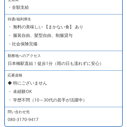
・全額支給
分・10万円）を含んでいます。
待遇/福利厚生
■ 昇給（随時）
・ 無料の美味しい 【まかない食】 あり
■ 賞与 年２回（夏・秋）約１ヶ月分
・ 服装自由、髪型自由、制服貸与
■ インセンティブ制度（月額約4万円～20万円）
・社会保険完備
＊店長・料理長候補・統括店長・統括料理長候補の場合
勤務地へのアクセス
日本橋駅直結！徒歩1分（雨の日も濡れずに安心）
＜給与モデル＞
450万円／社員（20代・入社1年目・入籍予定のパートナ
応募資格
◆ 特にございません
ー持ち）
・ 未経験OK
490万円／店長代理（20代・入社2年目・入社後に結婚。
・ 学歴不問（10～30代の若手が活躍中）
ラブラブな新婚さん）
540万円／店長（20代・入社3年目・ 育休取得して、更に
問い合わせ先
やる気MAXの2児のお父さん）
080-3170-9417
670万円／統括店長（30代・入社7年目・中学生の長男筆