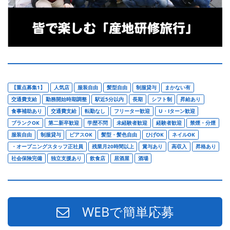
【重点募集1】
人気店
服装自由
髪型自由
制服貸与
まかない有
交通費支給
勤務開始時期調整
駅近5分以内
長期
シフト制
昇給あり
食事補助あり
交通費支給
転勤なし
フリーター歓迎
U・Iターン歓迎
ブランクOK
第二新卒歓迎
学歴不問
未経験者歓迎
経験者歓迎
禁煙・分煙
服装自由
制服貸与
ピアスOK
髪型・髪色自由
ひげOK
ネイルOK
・オープニングスタッフ正社員
残業月20時間以上
賞与あり
高収入
昇格あり
社会保険完備
独立支援あり
飲食店
居酒屋
酒場
WEBで簡単応募