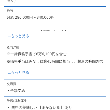
あり）
給与
月給 280,000円～340,000円
280,000～340,000【専門・短大卒】
...
もっと見る
285,000～340,000【大卒】
給与詳細
※一律職務手当て6万6,100円を含む
※ 入社半年経過した後は、[月10日休みの月給34万円] の
※職務手当はみなし残業45時間に相当し、超過の時間外労
働き方も選ぶことができます。
働は追加支給
詳細はご面談時にご案内いたします。
...
もっと見る
■昇給（随時）
交通費
・全額支給
■賞与年2回（夏・冬）
■売上インセンティブ
待遇/福利厚生
■役職手当
・ 無料の美味しい 【まかない食】 あり