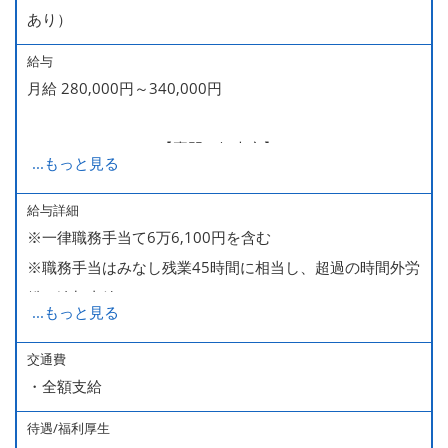
あり）
給与
月給 280,000円～340,000円
280,000～340,000【専門・短大卒】
...
もっと見る
285,000～340,000【大卒】
給与詳細
※一律職務手当て6万6,100円を含む
※ 入社半年経過した後は、[月10日休みの月給34万円] の
※職務手当はみなし残業45時間に相当し、超過の時間外労
働き方も選ぶことができます。
働は追加支給
詳細はご面談時にご案内いたします。
...
もっと見る
■昇給（随時）
交通費
・全額支給
■賞与年2回（夏・冬）
■売上インセンティブ
待遇/福利厚生
■役職手当