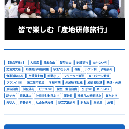
【重点募集1】
人気店
服装自由
髪型自由
制服貸与
まかない有
交通費支給
勤務開始時期調整
駅近5分以内
長期
シフト制
昇給あり
食事補助あり
交通費支給
転勤なし
フリーター歓迎
U・Iターン歓迎
ブランクOK
第二新卒歓迎
学歴不問
未経験者歓迎
経験者歓迎
禁煙・分煙
服装自由
制服貸与
ピアスOK
髪型・髪色自由
ひげOK
ネイルOK
駅チカ
日祝休み
社員表彰制度あり
正社員
残業月20時間以上
賞与あり
高収入
昇格あり
社会保険完備
独立支援あり
飲食店
居酒屋
酒場