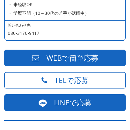
・ 未経験OK
490万円／店長代理（20代・入社2年目・入社後に結婚。
・ 学歴不問（10～30代の若手が活躍中）
ラブラブな新婚さん）
540万円／店長（20代・入社3年目・ 育休取得して、更に
問い合わせ先
やる気MAXの2児のお父さん）
080-3170-9417
670万円／統括店長（30代・入社7年目・中学生の長男筆
頭に3人の子供を持つ一家の大黒柱）
WEBで簡単応募
TELで応募
LINEで応募