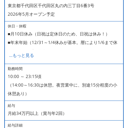
東京都千代田区千代田区丸の内三丁目6番3号
2026年5月オープン予定
休日・休暇
■月10日休み（日祝は定休日のため、日祝は休み！）
■年末年始（12/31～1/4休みが基本。暦により1/6まで休
みなどもございます）
...
もっと見る
■GW・お盆（暦通り）
■有給休暇
勤務時間
10:00 ～ 23:15頃
■慶弔休暇
（14:00～16:30は休憩。夜営業中に、別途15分程度の小
■産休・育休（男性育休取得4名・女性産休2名・育休復帰
休憩あり）
率100％ ＊2023～2025年実績）
給与
月給34万円以上（賞与年2回）
給与詳細