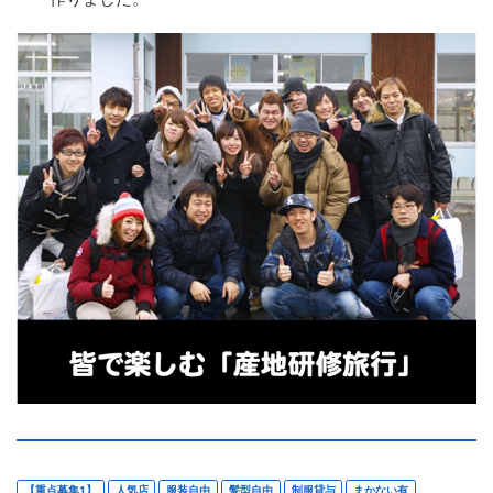
【重点募集1】
人気店
服装自由
髪型自由
制服貸与
まかない有