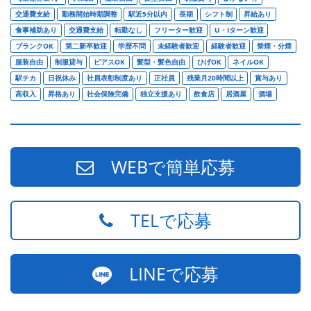
交通費支給
勤務開始時期調整
駅近5分以内
長期
シフト制
昇給あり
食事補助あり
交通費支給
転勤なし
フリーター歓迎
U・Iターン歓迎
ブランクOK
第二新卒歓迎
学歴不問
未経験者歓迎
経験者歓迎
禁煙・分煙
服装自由
制服貸与
ピアスOK
髪型・髪色自由
ひげOK
ネイルOK
駅チカ
日祝休み
社員表彰制度あり
正社員
残業月20時間以上
賞与あり
高収入
昇格あり
社会保険完備
独立支援あり
飲食店
居酒屋
酒場
WEBで簡単応募
TELで応募
LINEで応募