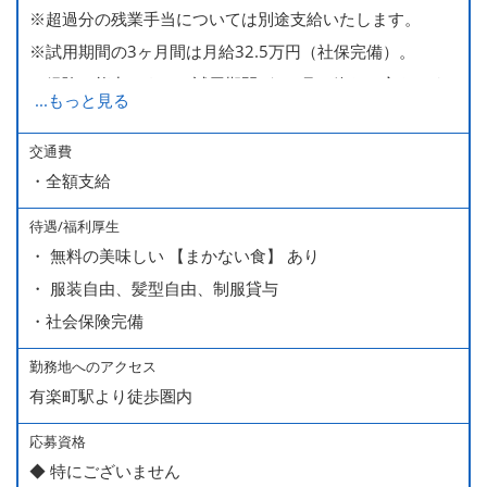
※超過分の残業手当については別途支給いたします。
※試用期間の3ヶ月間は月給32.5万円（社保完備）。
経験・能力により、試用期間が1ヶ月で終わる方もいま
...
もっと見る
す。
※上記月給には、一律支給のみなし残業手当（月65時間
交通費
・全額支給
分・10万円）を含んでいます。
待遇/福利厚生
■ 昇給（随時）
・ 無料の美味しい 【まかない食】 あり
■ 賞与 年２回（夏・秋）約１ヶ月分
・ 服装自由、髪型自由、制服貸与
■ インセンティブ制度（月額約4万円～20万円）
・社会保険完備
＊店長・料理長候補・統括店長・統括料理長候補の場合
勤務地へのアクセス
有楽町駅より徒歩圏内
＜給与モデル＞
450万円／社員（20代・入社1年目・入籍予定のパートナ
応募資格
◆ 特にございません
ー持ち）