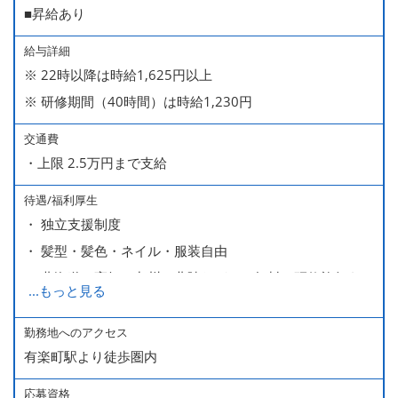
■昇給あり
給与詳細
※ 22時以降は時給1,625円以上
※ 研修期間（40時間）は時給1,230円
交通費
・上限 2.5万円まで支給
待遇/福利厚生
・ 独立支援制度
・ 髪型・髪色・ネイル・服装自由
・ 北海道や高知、九州、北陸などへの無料の研修旅行あり
...
もっと見る
ます
・ 無料の美味しい まかない食 あり
勤務地へのアクセス
有楽町駅より徒歩圏内
応募資格