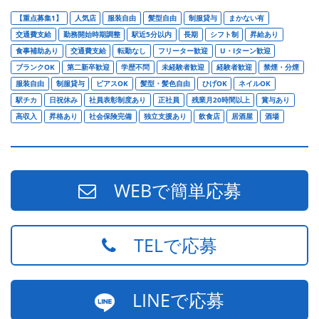
【重点募集1】
人気店
服装自由
髪型自由
制服貸与
まかない有
交通費支給
勤務開始時期調整
駅近5分以内
長期
シフト制
昇給あり
食事補助あり
交通費支給
転勤なし
フリーター歓迎
U・Iターン歓迎
ブランクOK
第二新卒歓迎
学歴不問
未経験者歓迎
経験者歓迎
禁煙・分煙
服装自由
制服貸与
ピアスOK
髪型・髪色自由
ひげOK
ネイルOK
駅チカ
日祝休み
社員表彰制度あり
正社員
残業月20時間以上
賞与あり
高収入
昇格あり
社会保険完備
独立支援あり
飲食店
居酒屋
酒場
WEBで簡単応募
TELで応募
LINEで応募