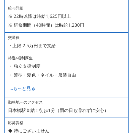
給与詳細
※ 22時以降は時給1,625円以上
※ 研修期間（40時間）は時給1,230円
交通費
・上限 2.5万円まで支給
待遇/福利厚生
・ 独立支援制度
・ 髪型・髪色・ネイル・服装自由
・ 北海道や高知、九州、北陸などへの無料の研修旅行あり
...
もっと見る
ます
・ 無料の美味しい まかない食 あり
勤務地へのアクセス
日本橋駅直結！徒歩1分（雨の日も濡れずに安心）
応募資格
◆ 特にございません