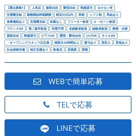
【重点募集1】
人気店
服装自由
髪型自由
制服貸与
まかない有
交通費支給
勤務開始時期調整
駅近5分以内
長期
シフト制
昇給あり
食事補助あり
交通費支給
転勤なし
フリーター歓迎
U・Iターン歓迎
ブランクOK
第二新卒歓迎
学歴不問
未経験者歓迎
経験者歓迎
禁煙・分煙
服装自由
制服貸与
ピアスOK
髪型・髪色自由
ひげOK
ネイルOK
・オープニングスタッフ正社員
残業月20時間以上
賞与あり
高収入
昇格あり
社会保険完備
独立支援あり
飲食店
居酒屋
酒場
WEBで簡単応募
TELで応募
LINEで応募