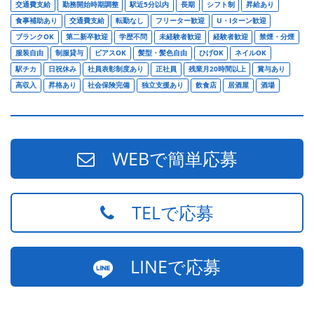
交通費支給
勤務開始時期調整
駅近5分以内
長期
シフト制
昇給あり
食事補助あり
交通費支給
転勤なし
フリーター歓迎
U・Iターン歓迎
ブランクOK
第二新卒歓迎
学歴不問
未経験者歓迎
経験者歓迎
禁煙・分煙
服装自由
制服貸与
ピアスOK
髪型・髪色自由
ひげOK
ネイルOK
駅チカ
日祝休み
社員表彰制度あり
正社員
残業月20時間以上
賞与あり
高収入
昇格あり
社会保険完備
独立支援あり
飲食店
居酒屋
酒場
WEBで簡単応募
TELで応募
LINEで応募