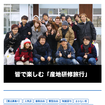
【重点募集1】
人気店
服装自由
髪型自由
制服貸与
まかない有