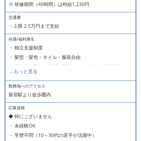
※ 研修期間（40時間）は時給1,230円
交通費
・上限 2.5万円まで支給
待遇/福利厚生
・ 独立支援制度
・ 髪型・髪色・ネイル・服装自由
・ 北海道や高知、九州、北陸などへの無料の研修旅行あり
...
もっと見る
ます
・ 無料の美味しい まかない食 あり
勤務地へのアクセス
新宿駅より徒歩圏内
応募資格
◆ 特にございません
・ 未経験OK
・ 学歴不問（10～30代の若手が活躍中）