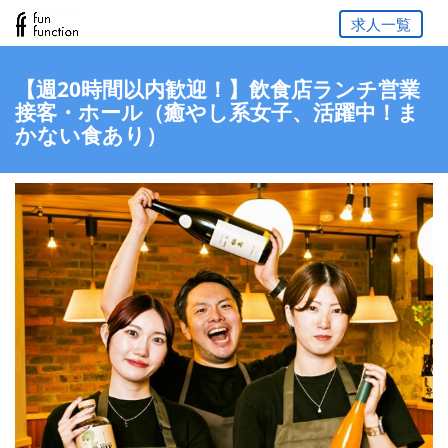
求人一覧
【週20時間以内歓迎！】飲食店ランチ営業
接客・ホール（癒やし系女子、活躍中！ま
かない食あり）