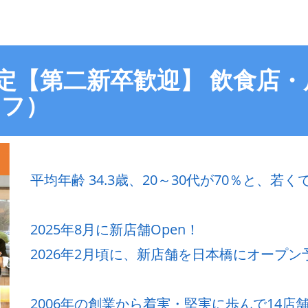
予定【第二新卒歓迎】 飲食店・
ッフ）
平均年齢 34.3歳、20～30代が70％と、
2025年8月に新店舗Open！
2026年2月頃に、新店舗を日本橋にオープン
2006年の創業から着実・堅実に歩んで14店