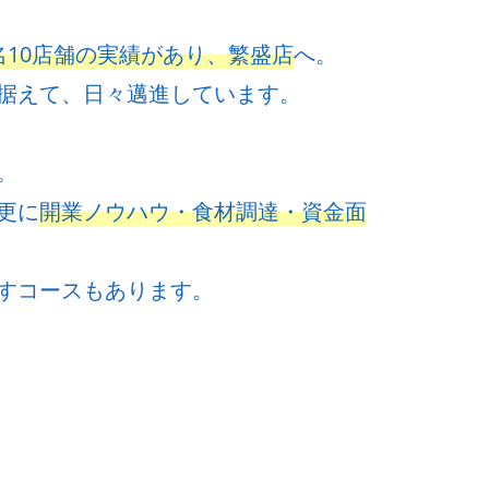
名10店舗の実績があり、繁盛店
へ。
据えて、日々邁進しています。
。
更に
開業ノウハウ・食材調達・資金面
すコースもあります。