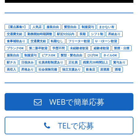
【重点募集1】
人気店
服装自由
髪型自由
制服貸与
まかない有
交通費支給
勤務開始時期調整
駅近5分以内
長期
シフト制
昇給あり
食事補助あり
交通費支給
転勤なし
フリーター歓迎
U・Iターン歓迎
ブランクOK
第二新卒歓迎
学歴不問
未経験者歓迎
経験者歓迎
禁煙・分煙
服装自由
制服貸与
ピアスOK
髪型・髪色自由
ひげOK
ネイルOK
駅チカ
日祝休み
社員表彰制度あり
正社員
残業月20時間以上
賞与あり
高収入
昇格あり
社会保険完備
独立支援あり
飲食店
居酒屋
酒場
WEBで簡単応募
TELで応募