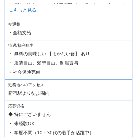
経験・能力により、試用期間が1ヶ月で終わる方もいま
...
もっと見る
す。
※上記月給には、一律支給のみなし残業手当（月65時間
交通費
・全額支給
分・10万円）を含んでいます。
待遇/福利厚生
■ 昇給（随時）
・ 無料の美味しい 【まかない食】 あり
■ 賞与 年２回（夏・秋）約１ヶ月分
・ 服装自由、髪型自由、制服貸与
■ インセンティブ制度（月額約4万円～20万円）
・社会保険完備
＊店長・料理長候補・統括店長・統括料理長候補の場合
勤務地へのアクセス
新宿駅より徒歩圏内
＜給与モデル＞
450万円／社員（20代・入社1年目・入籍予定のパートナ
応募資格
◆ 特にございません
ー持ち）
・ 未経験OK
490万円／店長代理（20代・入社2年目・入社後に結婚。
・ 学歴不問（10～30代の若手が活躍中）
ラブラブな新婚さん）