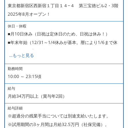
東京都新宿区西新宿１丁目１４−４ 第三宝徳ビル2・3階
2025年8月オープン！
休日・休暇
■月10日休み（日祝は定休日のため、日祝は休み！）
■年末年始（12/31～1/4休みが基本。暦により1/6まで休
みなどもございます）
...
もっと見る
■GW・お盆（暦通り）
■有給休暇
勤務時間
10:00 ～ 23:15頃
■慶弔休暇
■産休・育休（男性育休取得4名・女性産休2名・育休復帰
給与
率100％ ＊2023～2025年実績）
月給34万円以上（賞与年2回）
給与詳細
※超過分の残業手当については別途支給いたします。
※試用期間の3ヶ月間は月給32.5万円（社保完備）。