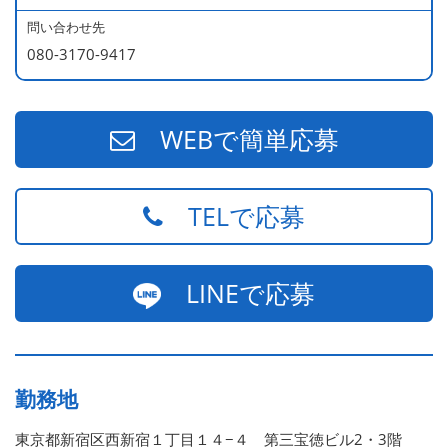
540万円／店長（20代・入社3年目・ 育休取得して、更に
問い合わせ先
やる気MAXの2児のお父さん）
080-3170-9417
670万円／統括店長（30代・入社7年目・中学生の長男筆
頭に3人の子供を持つ一家の大黒柱）
WEBで簡単応募
TELで応募
LINEで応募
勤務地
東京都新宿区西新宿１丁目１４−４ 第三宝徳ビル2・3階