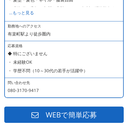
・ 北海道や高知、九州、北陸などへの無料の研修旅行あり
...
もっと見る
ます
・ 無料の美味しい まかない食 あり
勤務地へのアクセス
有楽町駅より徒歩圏内
応募資格
◆ 特にございません
・ 未経験OK
・ 学歴不問（10～30代の若手が活躍中）
問い合わせ先
080-3170-9417
WEBで簡単応募