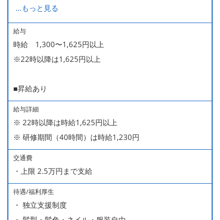
週2日・1日4h～で構いません。
...
もっと見る
■時短勤務制度あり
給与
時給 1,300〜1,625円以上
※22時以降は1,625円以上
■昇給あり
給与詳細
※ 22時以降は時給1,625円以上
※ 研修期間（40時間）は時給1,230円
交通費
・上限 2.5万円まで支給
待遇/福利厚生
・ 独立支援制度
・ 髪型・髪色・ネイル・服装自由