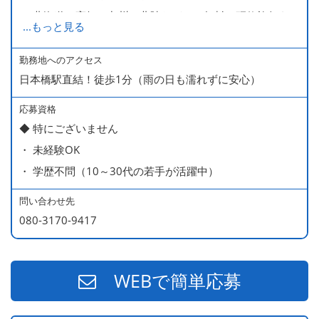
・ 北海道や高知、九州、北陸などへの無料の研修旅行あり
...
もっと見る
ます
・ 無料の美味しい まかない食 あり
勤務地へのアクセス
日本橋駅直結！徒歩1分（雨の日も濡れずに安心）
応募資格
◆ 特にございません
・ 未経験OK
・ 学歴不問（10～30代の若手が活躍中）
問い合わせ先
080-3170-9417
WEBで簡単応募