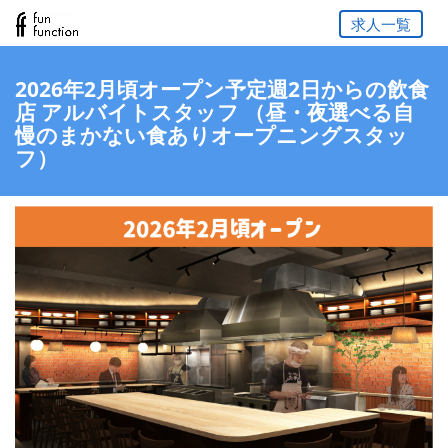
求人一覧
2026年2月頃オープン予定週2日からの飲食
店 アルバイトスタッフ （昼・夜選べる自
慢のまかない食ありオープニングスタッ
フ）