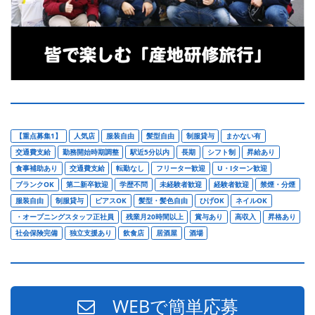
【重点募集1】
人気店
服装自由
髪型自由
制服貸与
まかない有
交通費支給
勤務開始時期調整
駅近5分以内
長期
シフト制
昇給あり
食事補助あり
交通費支給
転勤なし
フリーター歓迎
U・Iターン歓迎
ブランクOK
第二新卒歓迎
学歴不問
未経験者歓迎
経験者歓迎
禁煙・分煙
服装自由
制服貸与
ピアスOK
髪型・髪色自由
ひげOK
ネイルOK
・オープニングスタッフ正社員
残業月20時間以上
賞与あり
高収入
昇格あり
社会保険完備
独立支援あり
飲食店
居酒屋
酒場
WEBで簡単応募