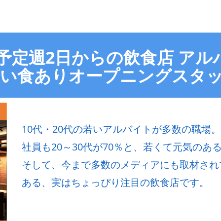
ン予定週2日からの飲食店 ア
ない食ありオープニングスタ
10代・20代の若いアルバイトが多数の職場。
社員も20～30代が70％と、若くて元気のある飲
そして、今まで多数のメディアにも取材され
ある、実はちょっぴり注目の飲食店です。