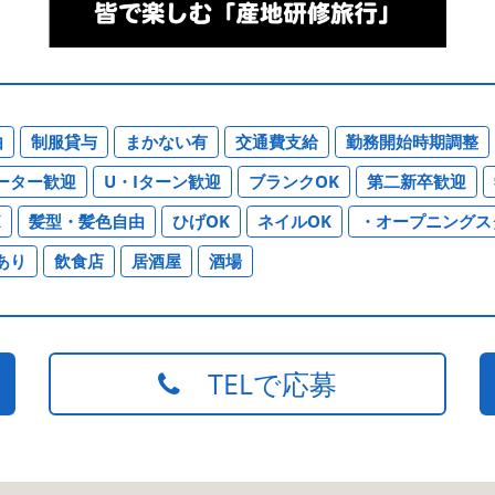
由
制服貸与
まかない有
交通費支給
勤務開始時期調整
ーター歓迎
U・Iターン歓迎
ブランクOK
第二新卒歓迎
K
髪型・髪色自由
ひげOK
ネイルOK
・オープニングス
あり
飲食店
居酒屋
酒場
TELで応募