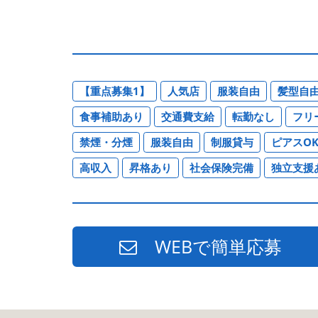
【重点募集1】
人気店
服装自由
髪型自
食事補助あり
交通費支給
転勤なし
フリ
禁煙・分煙
服装自由
制服貸与
ピアスO
高収入
昇格あり
社会保険完備
独立支援
WEBで簡単応募