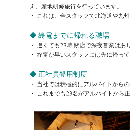
え、産地研修旅行を行っています。
・ これは、全スタッフで北海道や九
◆ 終電までに帰れる職場
・ 遅くても23時 閉店で深夜営業は
・ 終電が早いスタッフには先に帰っ
◆ 正社員登用制度
・ 当社では積極的にアルバイトから
・ これまでも23名がアルバイトから