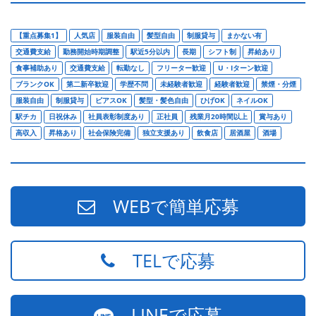
【重点募集1】
人気店
服装自由
髪型自由
制服貸与
まかない有
交通費支給
勤務開始時期調整
駅近5分以内
長期
シフト制
昇給あり
食事補助あり
交通費支給
転勤なし
フリーター歓迎
U・Iターン歓迎
ブランクOK
第二新卒歓迎
学歴不問
未経験者歓迎
経験者歓迎
禁煙・分煙
服装自由
制服貸与
ピアスOK
髪型・髪色自由
ひげOK
ネイルOK
駅チカ
日祝休み
社員表彰制度あり
正社員
残業月20時間以上
賞与あり
高収入
昇格あり
社会保険完備
独立支援あり
飲食店
居酒屋
酒場
WEBで簡単応募
TELで応募
LINEで応募