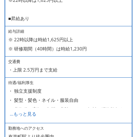
※22時以降は1,625円以上
■昇給あり
給与詳細
※ 22時以降は時給1,625円以上
※ 研修期間（40時間）は時給1,230円
交通費
・上限 2.5万円まで支給
待遇/福利厚生
・ 独立支援制度
・ 髪型・髪色・ネイル・服装自由
・ 北海道や高知、九州、北陸などへの無料の研修旅行あり
...
もっと見る
ます
・ 無料の美味しい まかない食 あり
勤務地へのアクセス
有楽町駅より徒歩圏内