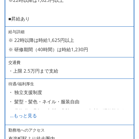
※22時以降は1,625円以上
■昇給あり
給与詳細
※ 22時以降は時給1,625円以上
※ 研修期間（40時間）は時給1,230円
交通費
・上限 2.5万円まで支給
待遇/福利厚生
・ 独立支援制度
・ 髪型・髪色・ネイル・服装自由
・ 北海道や高知、九州、北陸などへの無料の研修旅行あり
...
もっと見る
ます
・ 無料の美味しい まかない食 あり
勤務地へのアクセス
有楽町駅より徒歩圏内