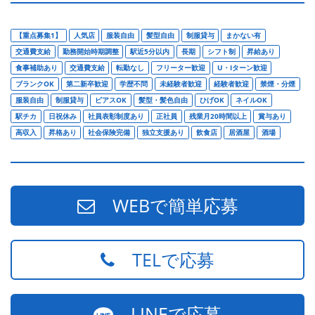
【重点募集1】
人気店
服装自由
髪型自由
制服貸与
まかない有
交通費支給
勤務開始時期調整
駅近5分以内
長期
シフト制
昇給あり
食事補助あり
交通費支給
転勤なし
フリーター歓迎
U・Iターン歓迎
ブランクOK
第二新卒歓迎
学歴不問
未経験者歓迎
経験者歓迎
禁煙・分煙
服装自由
制服貸与
ピアスOK
髪型・髪色自由
ひげOK
ネイルOK
駅チカ
日祝休み
社員表彰制度あり
正社員
残業月20時間以上
賞与あり
高収入
昇格あり
社会保険完備
独立支援あり
飲食店
居酒屋
酒場
WEBで簡単応募
TELで応募
LINEで応募