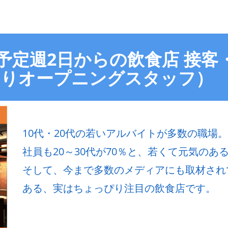
ン予定週2日からの飲食店 接
ありオープニングスタッフ）
10代・20代の若いアルバイトが多数の職場。
社員も20～30代が70％と、若くて元気のある飲
そして、今まで多数のメディアにも取材され
ある、実はちょっぴり注目の飲食店です。