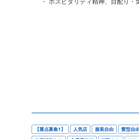
・ ホスピタリティ精神、目配り・
【重点募集1】
人気店
服装自由
髪型自