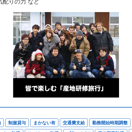
気配りの力 など
由
制服貸与
まかない有
交通費支給
勤務開始時期調整