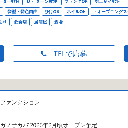
ーター歓迎
U・Iターン歓迎
ブランクOK
第二新卒歓迎
K
髪型・髪色自由
ひげOK
ネイルOK
・オープニングス
あり
飲食店
居酒屋
酒場
TELで応募
ファンクション
ガノサカバ 2026年2月頃オープン予定