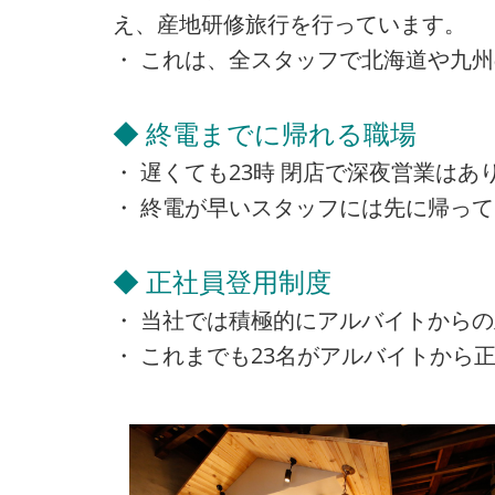
え、産地研修旅行を行っています。
・ これは、全スタッフで北海道や九
◆ 終電までに帰れる職場
・ 遅くても23時 閉店で深夜営業は
・ 終電が早いスタッフには先に帰っ
◆ 正社員登用制度
・ 当社では積極的にアルバイトから
・ これまでも23名がアルバイトから