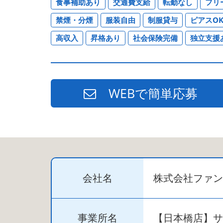
食事補助あり
交通費支給
転勤なし
フリ
禁煙・分煙
服装自由
制服貸与
ピアスO
高収入
昇格あり
社会保険完備
独立支援
WEBで簡単応募
会社名
株式会社ファン
事業所名
【日本橋店】サ