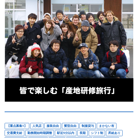
【重点募集1】
人気店
服装自由
髪型自由
制服貸与
まかない有
交通費支給
勤務開始時期調整
駅近5分以内
長期
シフト制
昇給あり