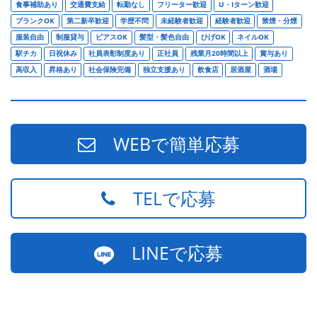
食事補助あり
交通費支給
転勤なし
フリーター歓迎
U・Iターン歓迎
ブランクOK
第二新卒歓迎
学歴不問
未経験者歓迎
経験者歓迎
禁煙・分煙
服装自由
制服貸与
ピアスOK
髪型・髪色自由
ひげOK
ネイルOK
駅チカ
日祝休み
社員表彰制度あり
正社員
残業月20時間以上
賞与あり
高収入
昇格あり
社会保険完備
独立支援あり
飲食店
居酒屋
酒場
WEBで簡単応募
TELで応募
LINEで応募