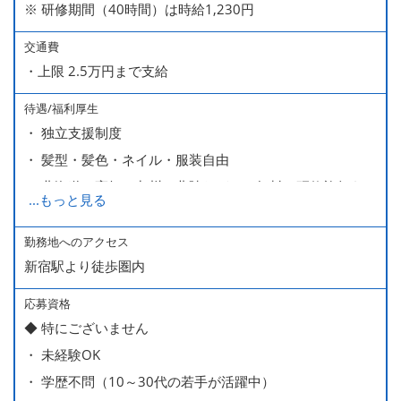
※ 研修期間（40時間）は時給1,230円
交通費
・上限 2.5万円まで支給
待遇/福利厚生
・ 独立支援制度
・ 髪型・髪色・ネイル・服装自由
・ 北海道や高知、九州、北陸などへの無料の研修旅行あり
...
もっと見る
ます
・ 無料の美味しい まかない食 あり
勤務地へのアクセス
新宿駅より徒歩圏内
応募資格
◆ 特にございません
・ 未経験OK
・ 学歴不問（10～30代の若手が活躍中）