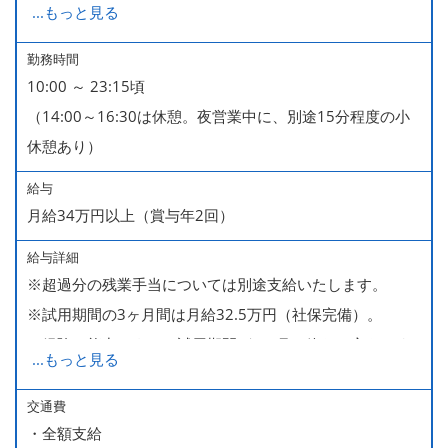
...
もっと見る
■GW・お盆（暦通り）
■有給休暇
勤務時間
10:00 ～ 23:15頃
■慶弔休暇
（14:00～16:30は休憩。夜営業中に、別途15分程度の小
■産休・育休（男性育休取得4名・女性産休2名・育休復帰
休憩あり）
率100％ ＊2023～2025年実績）
給与
月給34万円以上（賞与年2回）
給与詳細
※超過分の残業手当については別途支給いたします。
※試用期間の3ヶ月間は月給32.5万円（社保完備）。
経験・能力により、試用期間が1ヶ月で終わる方もいま
...
もっと見る
す。
※上記月給には、一律支給のみなし残業手当（月65時間
交通費
・全額支給
分・10万円）を含んでいます。