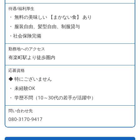
待遇/福利厚生
■ 昇給（随時）
・ 無料の美味しい 【まかない食】 あり
■ 賞与 年２回（夏・秋）約１ヶ月分
・ 服装自由、髪型自由、制服貸与
■ インセンティブ制度（月額約4万円～20万円）
・社会保険完備
＊店長・料理長候補・統括店長・統括料理長候補の場合
勤務地へのアクセス
有楽町駅より徒歩圏内
＜給与モデル＞
450万円／社員（20代・入社1年目・入籍予定のパートナ
応募資格
◆ 特にございません
ー持ち）
・ 未経験OK
490万円／店長代理（20代・入社2年目・入社後に結婚。
・ 学歴不問（10～30代の若手が活躍中）
ラブラブな新婚さん）
540万円／店長（20代・入社3年目・ 育休取得して、更に
問い合わせ先
やる気MAXの2児のお父さん）
080-3170-9417
670万円／統括店長（30代・入社7年目・中学生の長男筆
頭に3人の子供を持つ一家の大黒柱）