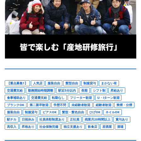
【重点募集1】
人気店
服装自由
髪型自由
制服貸与
まかない有
交通費支給
勤務開始時期調整
駅近5分以内
長期
シフト制
昇給あり
食事補助あり
交通費支給
転勤なし
フリーター歓迎
U・Iターン歓迎
ブランクOK
第二新卒歓迎
学歴不問
未経験者歓迎
経験者歓迎
禁煙・分煙
服装自由
制服貸与
ピアスOK
髪型・髪色自由
ひげOK
ネイルOK
駅チカ
日祝休み
社員表彰制度あり
正社員
残業月20時間以上
賞与あり
高収入
昇格あり
社会保険完備
独立支援あり
飲食店
居酒屋
酒場