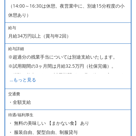
（14:00～16:30は休憩。夜営業中に、別途15分程度の小
■産休・育休（男性育休取得4名・女性産休2名・育休復帰
休憩あり）
率100％ ＊2023～2025年実績）
給与
月給34万円以上（賞与年2回）
給与詳細
※超過分の残業手当については別途支給いたします。
※試用期間の3ヶ月間は月給32.5万円（社保完備）。
経験・能力により、試用期間が1ヶ月で終わる方もいま
...
もっと見る
す。
※上記月給には、一律支給のみなし残業手当（月65時間
交通費
・全額支給
分・10万円）を含んでいます。
待遇/福利厚生
■ 昇給（随時）
・ 無料の美味しい 【まかない食】 あり
■ 賞与 年２回（夏・秋）約１ヶ月分
・ 服装自由、髪型自由、制服貸与