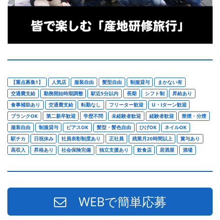
【重点募集1】
人気店
服装自由
髪型自由
制服貸与
まかない有
交通費支給
勤務開始時期調整
駅近5分以内
長期
シフト制
昇給あり
食事補助あり
交通費支給
転勤なし
フリーター歓迎
U・Iターン歓迎
ブランクOK
第二新卒歓迎
学歴不問
未経験者歓迎
経験者歓迎
禁煙・分煙
服装自由
制服貸与
ピアスOK
髪型・髪色自由
ひげOK
ネイルOK
駅チカ
日祝休み
社員表彰制度あり
正社員
残業月20時間以上
賞与あり
高収入
昇格あり
社会保険完備
独立支援あり
飲食店
居酒屋
酒場
WEBで簡単応募