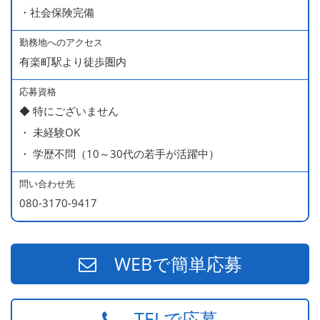
■ インセンティブ制度（月額約4万円～20万円）
・社会保険完備
＊店長・料理長候補・統括店長・統括料理長候補の場合
勤務地へのアクセス
有楽町駅より徒歩圏内
＜給与モデル＞
450万円／社員（20代・入社1年目・入籍予定のパートナ
応募資格
◆ 特にございません
ー持ち）
・ 未経験OK
490万円／店長代理（20代・入社2年目・入社後に結婚。
・ 学歴不問（10～30代の若手が活躍中）
ラブラブな新婚さん）
540万円／店長（20代・入社3年目・ 育休取得して、更に
問い合わせ先
やる気MAXの2児のお父さん）
080-3170-9417
670万円／統括店長（30代・入社7年目・中学生の長男筆
頭に3人の子供を持つ一家の大黒柱）
WEBで簡単応募
TELで応募