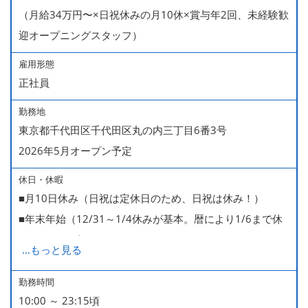
（月給34万円〜×日祝休みの月10休×賞与年2回、未経験歓
迎オープニングスタッフ）
雇用形態
正社員
勤務地
東京都千代田区千代田区丸の内三丁目6番3号
2026年5月オープン予定
休日・休暇
■月10日休み（日祝は定休日のため、日祝は休み！）
■年末年始（12/31～1/4休みが基本。暦により1/6まで休
みなどもございます）
...
もっと見る
■GW・お盆（暦通り）
■有給休暇
勤務時間
10:00 ～ 23:15頃
■慶弔休暇