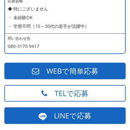
450万円／社員（20代・入社1年目・入籍予定のパートナ
応募資格
◆ 特にございません
ー持ち）
・ 未経験OK
490万円／店長代理（20代・入社2年目・入社後に結婚。
・ 学歴不問（10～30代の若手が活躍中）
ラブラブな新婚さん）
540万円／店長（20代・入社3年目・ 育休取得して、更に
問い合わせ先
やる気MAXの2児のお父さん）
080-3170-9417
670万円／統括店長（30代・入社7年目・中学生の長男筆
頭に3人の子供を持つ一家の大黒柱）
WEBで簡単応募
TELで応募
LINEで応募