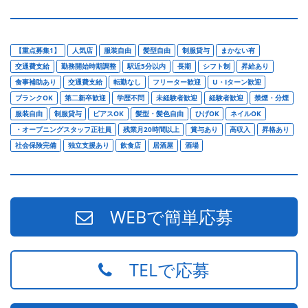
【重点募集1】
人気店
服装自由
髪型自由
制服貸与
まかない有
交通費支給
勤務開始時期調整
駅近5分以内
長期
シフト制
昇給あり
食事補助あり
交通費支給
転勤なし
フリーター歓迎
U・Iターン歓迎
ブランクOK
第二新卒歓迎
学歴不問
未経験者歓迎
経験者歓迎
禁煙・分煙
服装自由
制服貸与
ピアスOK
髪型・髪色自由
ひげOK
ネイルOK
・オープニングスタッフ正社員
残業月20時間以上
賞与あり
高収入
昇格あり
社会保険完備
独立支援あり
飲食店
居酒屋
酒場
WEBで簡単応募
TELで応募