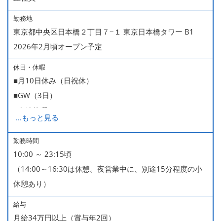
勤務地
東京都中央区日本橋２丁目７−１ 東京日本橋タワー B1
2026年2月頃オープン予定
休日・休暇
■月10日休み（日祝休）
■GW（3日）
■有給休暇
...
もっと見る
■慶弔休暇
■年末年始（12/31～1/4休みが基本。暦により1/6まで休
勤務時間
10:00 ～ 23:15頃
みなどもございます）
（14:00～16:30は休憩。夜営業中に、別途15分程度の小
休憩あり）
給与
月給34万円以上（賞与年2回）