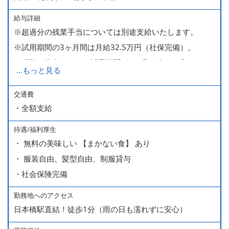
給与詳細
※超過分の残業手当については別途支給いたします。
※試用期間の3ヶ月間は月給32.5万円（社保完備）。
経験・能力により、試用期間が1ヶ月で終わる方もいま
...
もっと見る
す。
※上記月給には、一律支給のみなし残業手当（月65時間
交通費
・全額支給
分・10万円）を含んでいます。
待遇/福利厚生
■ 昇給（随時）
・ 無料の美味しい 【まかない食】 あり
■ 賞与 年２回（夏・秋）約１ヶ月分
・ 服装自由、髪型自由、制服貸与
■ インセンティブ制度（月額約4万円～20万円）
・社会保険完備
＊店長・料理長候補・統括店長・統括料理長候補の場合
勤務地へのアクセス
日本橋駅直結！徒歩1分（雨の日も濡れずに安心）
＜給与モデル＞