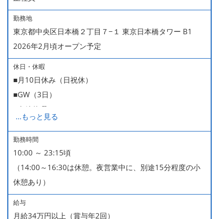
勤務地
東京都中央区日本橋２丁目７−１ 東京日本橋タワー B1
2026年2月頃オープン予定
休日・休暇
■月10日休み（日祝休）
■GW（3日）
■有給休暇
...
もっと見る
■慶弔休暇
■年末年始（12/31～1/4休みが基本。暦により1/6まで休
勤務時間
10:00 ～ 23:15頃
みなどもございます）
（14:00～16:30は休憩。夜営業中に、別途15分程度の小
休憩あり）
給与
月給34万円以上（賞与年2回）