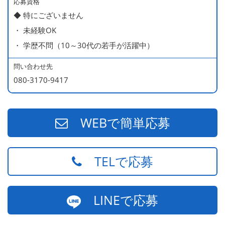
450万円／社員（20代・入社1年目・入籍予定のパートナ
応募資格
◆ 特にございません
ー持ち）
・ 未経験OK
490万円／店長代理（20代・入社2年目・入社後に結婚。
・ 学歴不問（10～30代の若手が活躍中）
ラブラブな新婚さん）
540万円／店長（20代・入社3年目・ 育休取得して、更に
問い合わせ先
やる気MAXの2児のお父さん）
080-3170-9417
670万円／統括店長（30代・入社7年目・中学生の長男筆
頭に3人の子供を持つ一家の大黒柱）
WEBで簡単応募
TELで応募
LINEで応募