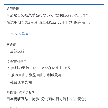
給与詳細
※超過分の残業手当については別途支給いたします。
※試用期間の3ヶ月間は月給32.5万円（社保完備）。
経験・能力により、試用期間が1ヶ月で終わる方もいま
...
もっと見る
す。
※上記月給には、一律支給のみなし残業手当（月65時間
交通費
・全額支給
分・10万円）を含んでいます。
待遇/福利厚生
■ 昇給（随時）
・ 無料の美味しい 【まかない食】 あり
■ 賞与 年２回（夏・秋）約１ヶ月分
・ 服装自由、髪型自由、制服貸与
■ インセンティブ制度（月額約4万円～20万円）
・社会保険完備
＊店長・料理長候補・統括店長・統括料理長候補の場合
勤務地へのアクセス
日本橋駅直結！徒歩1分（雨の日も濡れずに安心）
＜給与モデル＞