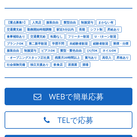
【重点募集1】
人気店
服装自由
髪型自由
制服貸与
まかない有
交通費支給
勤務開始時期調整
駅近5分以内
長期
シフト制
昇給あり
食事補助あり
交通費支給
転勤なし
フリーター歓迎
U・Iターン歓迎
ブランクOK
第二新卒歓迎
学歴不問
未経験者歓迎
経験者歓迎
禁煙・分煙
服装自由
制服貸与
ピアスOK
髪型・髪色自由
ひげOK
ネイルOK
・オープニングスタッフ正社員
残業月20時間以上
賞与あり
高収入
昇格あり
社会保険完備
独立支援あり
飲食店
居酒屋
酒場
WEBで簡単応募
TELで応募