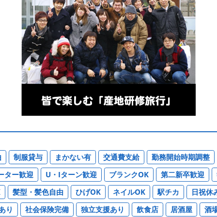
由
制服貸与
まかない有
交通費支給
勤務開始時期調整
ーター歓迎
U・Iターン歓迎
ブランクOK
第二新卒歓迎
K
髪型・髪色自由
ひげOK
ネイルOK
駅チカ
日祝休
あり
社会保険完備
独立支援あり
飲食店
居酒屋
酒