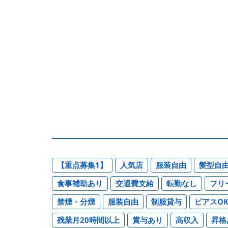
【重点募集1】
人気店
服装自由
髪型自
食事補助あり
交通費支給
転勤なし
フリ
禁煙・分煙
服装自由
制服貸与
ピアスO
残業月20時間以上
賞与あり
高収入
昇格