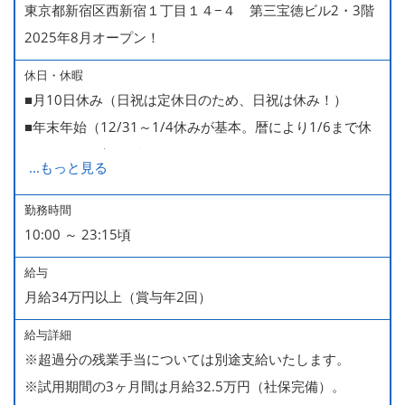
東京都新宿区西新宿１丁目１４−４ 第三宝徳ビル2・3階
2025年8月オープン！
休日・休暇
■月10日休み（日祝は定休日のため、日祝は休み！）
■年末年始（12/31～1/4休みが基本。暦により1/6まで休
みなどもございます）
...
もっと見る
■GW・お盆（暦通り）
■有給休暇
勤務時間
10:00 ～ 23:15頃
■慶弔休暇
■産休・育休（男性育休取得4名・女性産休2名・育休復帰
給与
率100％ ＊2023～2025年実績）
月給34万円以上（賞与年2回）
給与詳細
※超過分の残業手当については別途支給いたします。
※試用期間の3ヶ月間は月給32.5万円（社保完備）。