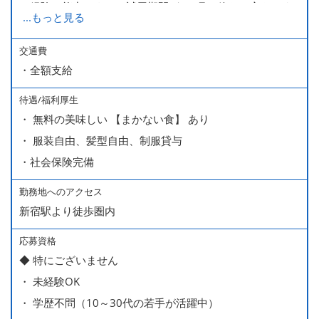
経験・能力により、試用期間が1ヶ月で終わる方もいま
...
もっと見る
す。
※上記月給には、一律支給のみなし残業手当（月65時間
交通費
・全額支給
分・10万円）を含んでいます。
待遇/福利厚生
■ 昇給（随時）
・ 無料の美味しい 【まかない食】 あり
■ 賞与 年２回（夏・秋）約１ヶ月分
・ 服装自由、髪型自由、制服貸与
■ インセンティブ制度（月額約4万円～20万円）
・社会保険完備
＊店長・料理長候補・統括店長・統括料理長候補の場合
勤務地へのアクセス
新宿駅より徒歩圏内
＜給与モデル＞
450万円／社員（20代・入社1年目・入籍予定のパートナ
応募資格
◆ 特にございません
ー持ち）
・ 未経験OK
490万円／店長代理（20代・入社2年目・入社後に結婚。
・ 学歴不問（10～30代の若手が活躍中）
ラブラブな新婚さん）