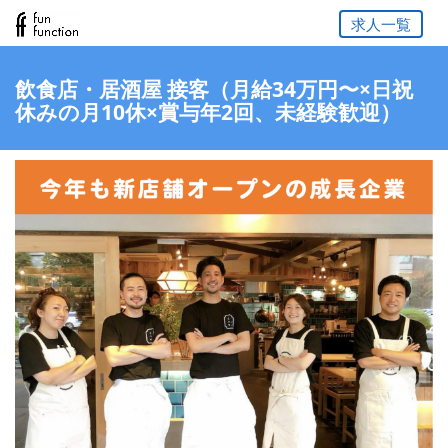
求人一覧
飲食店・居酒屋 接客（月給34万円〜×日祝
休みの月10休×賞与年2回、未経験歓迎）