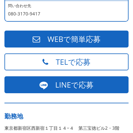
540万円／店長（20代・入社3年目・ 育休取得して、更に
問い合わせ先
やる気MAXの2児のお父さん）
080-3170-9417
670万円／統括店長（30代・入社7年目・中学生の長男筆
頭に3人の子供を持つ一家の大黒柱）
WEBで簡単応募
TELで応募
LINEで応募
勤務地
東京都新宿区西新宿１丁目１４−４ 第三宝徳ビル2・3階