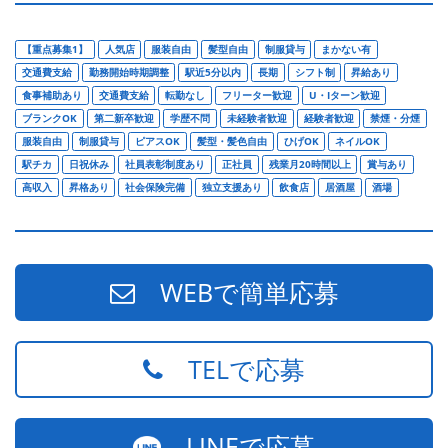
【重点募集1】
人気店
服装自由
髪型自由
制服貸与
まかない有
交通費支給
勤務開始時期調整
駅近5分以内
長期
シフト制
昇給あり
食事補助あり
交通費支給
転勤なし
フリーター歓迎
U・Iターン歓迎
ブランクOK
第二新卒歓迎
学歴不問
未経験者歓迎
経験者歓迎
禁煙・分煙
服装自由
制服貸与
ピアスOK
髪型・髪色自由
ひげOK
ネイルOK
駅チカ
日祝休み
社員表彰制度あり
正社員
残業月20時間以上
賞与あり
高収入
昇格あり
社会保険完備
独立支援あり
飲食店
居酒屋
酒場
WEBで簡単応募
TELで応募
LINEで応募