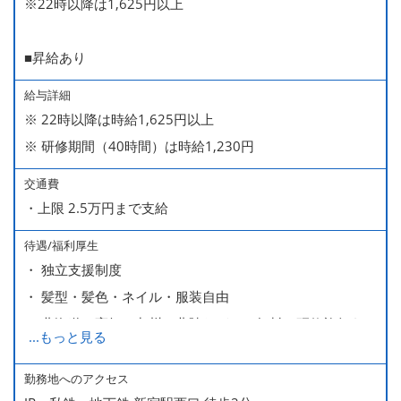
※22時以降は1,625円以上
■昇給あり
給与詳細
※ 22時以降は時給1,625円以上
※ 研修期間（40時間）は時給1,230円
交通費
・上限 2.5万円まで支給
待遇/福利厚生
・ 独立支援制度
・ 髪型・髪色・ネイル・服装自由
・ 北海道や高知、九州、北陸などへの無料の研修旅行あり
...
もっと見る
ます
・ 無料の美味しい まかない食 あり
勤務地へのアクセス