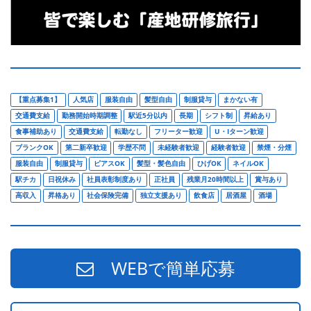
【重点募集1】
人気店
服装自由
髪型自由
制服貸与
まかない有
交通費支給
勤務開始時期調整
駅近5分以内
長期
シフト制
昇給あり
食事補助あり
交通費支給
転勤なし
フリーター歓迎
U・Iターン歓迎
ブランクOK
第二新卒歓迎
学歴不問
未経験者歓迎
経験者歓迎
禁煙・分煙
服装自由
制服貸与
ピアスOK
髪型・髪色自由
ひげOK
ネイルOK
駅チカ
日祝休み
社員表彰制度あり
正社員
残業月20時間以上
賞与あり
高収入
昇格あり
社会保険完備
独立支援あり
飲食店
居酒屋
酒場
WEBで簡単応募