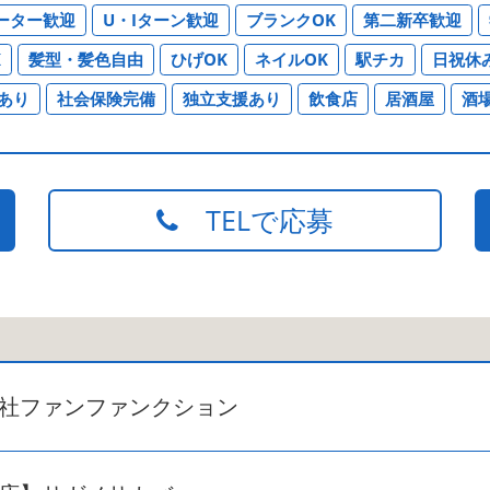
ーター歓迎
U・Iターン歓迎
ブランクOK
第二新卒歓迎
K
髪型・髪色自由
ひげOK
ネイルOK
駅チカ
日祝休
あり
社会保険完備
独立支援あり
飲食店
居酒屋
酒
TELで応募
社ファンファンクション