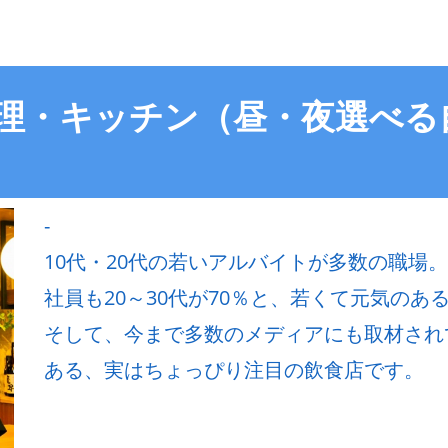
調理・キッチン（昼・夜選べ
-
10代・20代の若いアルバイトが多数の職場。
社員も20～30代が70％と、若くて元気のある飲
そして、今まで多数のメディアにも取材され
ある、実はちょっぴり注目の飲食店です。