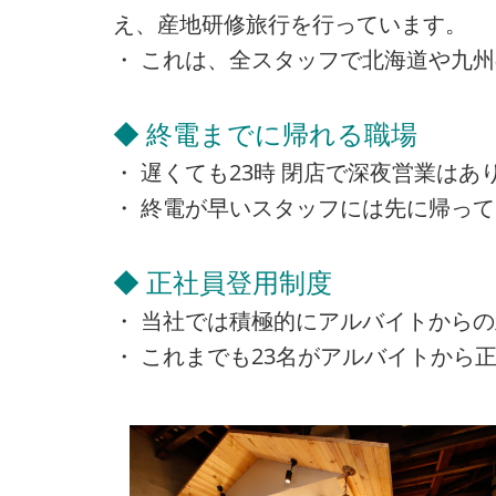
え、産地研修旅行を行っています。
・ これは、全スタッフで北海道や九
◆ 終電までに帰れる職場
・ 遅くても23時 閉店で深夜営業は
・ 終電が早いスタッフには先に帰っ
◆ 正社員登用制度
・ 当社では積極的にアルバイトから
・ これまでも23名がアルバイトから