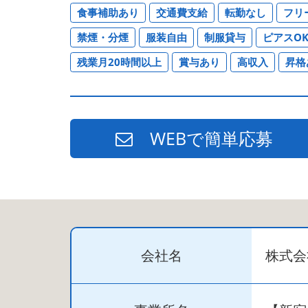
食事補助あり
交通費支給
転勤なし
フリ
禁煙・分煙
服装自由
制服貸与
ピアスO
残業月20時間以上
賞与あり
高収入
昇格
WEBで簡単応募
会社名
株式会