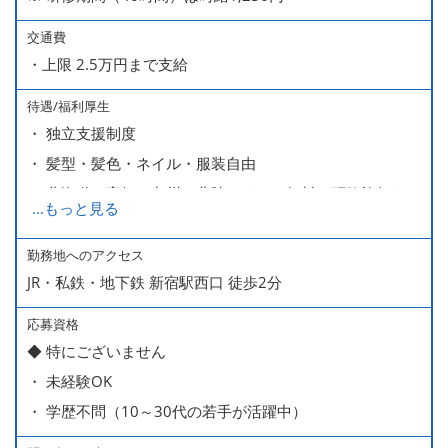
交通費
・上限 2.5万円まで支給
待遇/福利厚生
・ 独立支援制度
・ 髪型・髪色・ネイル・服装自由
・ 北海道や高知、九州、北陸などへの無料の研修旅行あり
...
もっと見る
ます
・ 無料の美味しい まかない食 あり
勤務地へのアクセス
JR・私鉄・地下鉄 新宿駅西口 徒歩2分
応募資格
◆ 特にございません
・ 未経験OK
・ 学歴不問（10～30代の若手が活躍中）