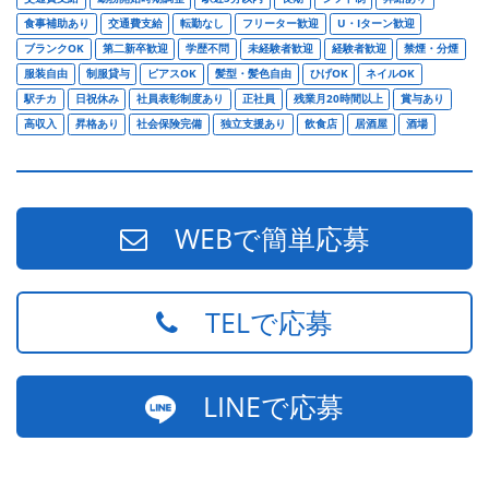
食事補助あり
交通費支給
転勤なし
フリーター歓迎
U・Iターン歓迎
ブランクOK
第二新卒歓迎
学歴不問
未経験者歓迎
経験者歓迎
禁煙・分煙
服装自由
制服貸与
ピアスOK
髪型・髪色自由
ひげOK
ネイルOK
駅チカ
日祝休み
社員表彰制度あり
正社員
残業月20時間以上
賞与あり
高収入
昇格あり
社会保険完備
独立支援あり
飲食店
居酒屋
酒場
WEBで簡単応募
TELで応募
LINEで応募