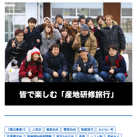
【重点募集1】
人気店
服装自由
髪型自由
制服貸与
まかない有
交通費支給
勤務開始時期調整
駅近5分以内
長期
シフト制
昇給あり